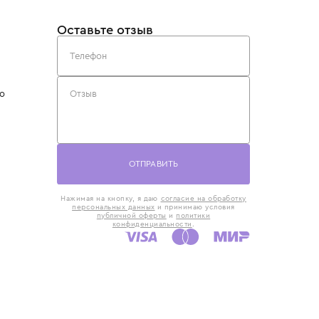
такты
Оставьте отзыв
5) 818-61-86
6) 168-16-61
AX)
 в Москве
ская наб., 13
евно с 10:00 до