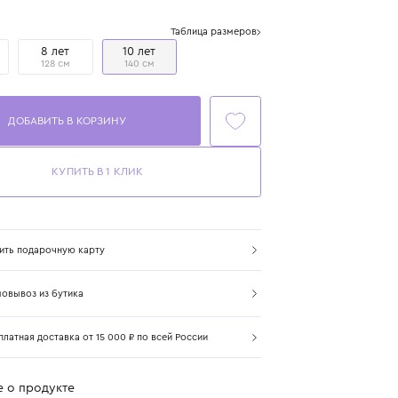
Цвет: мультиколор
Размер
Таблица размеров
6 лет
8 лет
10 лет
116 см
128 см
140 см
ДОБАВИТЬ В КОРЗИНУ
КУПИТЬ В 1 КЛИК
Купить подарочную карту
Самовывоз из бутика