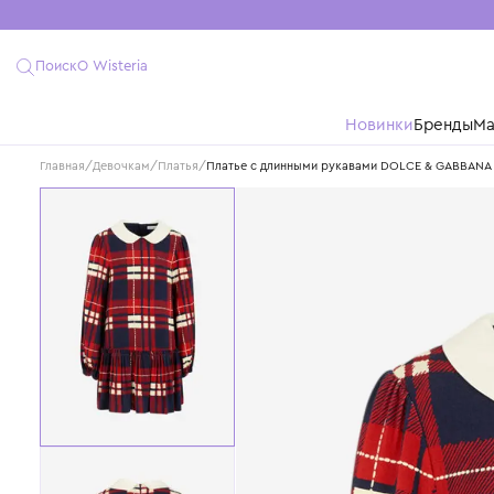
Поиск
О Wisteria
Новинки
Бре
Главная
/
Девочкам
/
Платья
/
Платье с длинными рукавами DOLCE & 