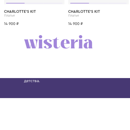
CHARLOTTE'S KIT
CHARLOTTE'S KIT
Платье
Платье
14 900 ₽
14 900 ₽
Бутик. Саввинская набережная, 13
Wisteria — мультибрендовый бутик премиальн
Хамовниках, представляющий более 60 брендо