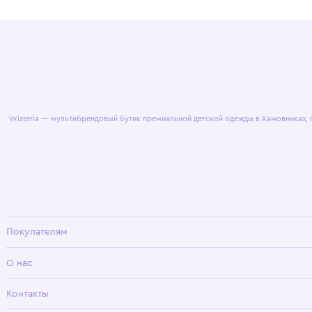
© 2025 WisteriaKids
Публична