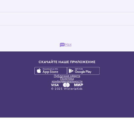
Бутик. Саввинская набережная, 13
ках, представляющий более 60 брендов сегмента люкс: Givenchy, Dolce&Gab
и навсегда становится частью прекрасного мира детс