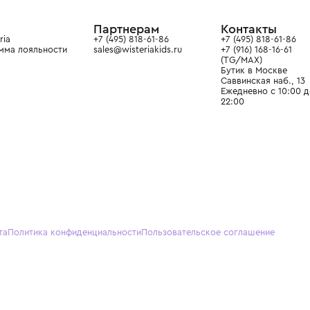
ain. Эстетика здесь воспитывает
тся частью прекрасного мира
О нас
Партнерам
Кон
О Wisteria
+7 (495) 818-61-86
+7 (49
Программа лояльности
sales@wisteriakids.ru
+7 (91
(TG/M
Бутик
Саввин
Ежедн
22:00