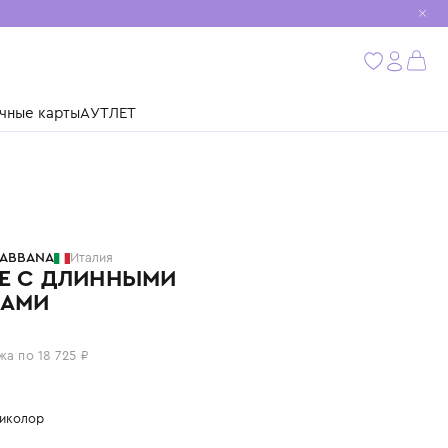
мобиль
бнее
ушки
Подарочные карты
АУТЛЕТ
DOLCE & GABBANA
Италия
ПЛАТЬЕ С ДЛИННЫМИ
РУКАВАМИ
74 900 ₽
или 4 платежа по 18 725 ₽