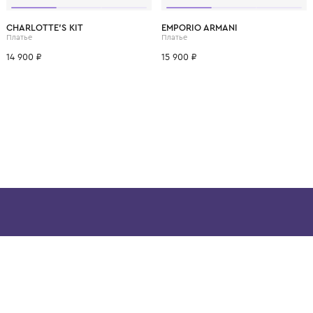
ВОЗМОЖНО, ВАМ ПОНРАВ
4 года
6 лет
CHARLOTTE'S KIT
EMPORIO ARMANI
Платье
Платье
14 900 ₽
15 900 ₽
ой детской одежды в
в сегмента люкс: Givenchy,