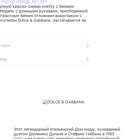
Бесплатная доставка от 15 000 ₽ по всей России
Подробнее о продукте
Арт. L5JDAE-FSGYO-HD5QB_801_10Y
Платье в крупную красно-синюю клетку с белыми
акцентами. Модель с длинными рукавами, присборенной
юбкой и контрастным белым отложным воротником с
вышитым логотипом Dolce & Gabbana. Застёгивается на
спинке.
Характеристики
Состав и уход