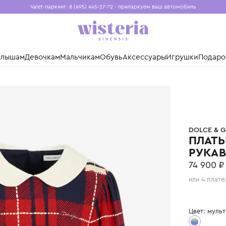
Valet-паркинг: 8 (495) 445-27-72 - припаркуем ваш авто
Бесплатная доставка при заказе от 15 000 ₽
Установите приложение, чтобы покупки были еще удо
нды
Малышам
Девочкам
Мальчикам
Обувь
Аксессуары
Игр
GABBANA