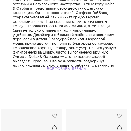
Этот легендарный итальянский Дом моды,
дуэтом Доменико Дольче и Стефано Габбан
году, уже давно стал мировым символом 
эстетики и безупречного мастерства. В 201
& Gabbana представили свою дебютную д
коллекцию. Один из основателей, Стефано
охарактеризовал её как «миниатюрную ве
основной линии». При создании одежды д
консультировались со многими мамами, ч
были не только стильными, но и максимал
удобными. Дизайнеры с большой любовью
перенесли в детский гардероб все коды в
моды: яркие цветочные принты, благород
королевские короны, леопардовые узоры 
филигранную вышивку, часто выполненную
Одежда Dolce & Gabbana — это не просто
выглядеть красиво. Это возможность под
яркую индивидуальность вашего ребёнка, 
ВСЕ ТОВАРЫ БРЕНДА
привить ему уверенность в себе и хороший
главное - сделать его детство по-настоящ