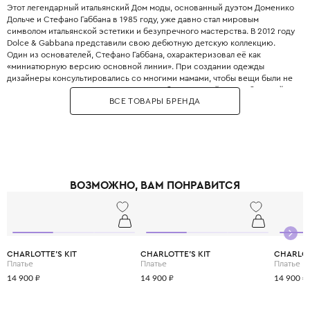
Этот легендарный итальянский Дом моды, основанный дуэтом Доменико
Дольче и Стефано Габбана в 1985 году, уже давно стал мировым
символом итальянской эстетики и безупречного мастерства. В 2012 году
Dolce & Gabbana представили свою дебютную детскую коллекцию.
Один из основателей, Стефано Габбана, охарактеризовал её как
«миниатюрную версию основной линии». При создании одежды
дизайнеры консультировались со многими мамами, чтобы вещи были не
только стильными, но и максимально удобными. Дизайнеры с большой
ВСЕ ТОВАРЫ БРЕНДА
любовью и вниманием перенесли в детский гардероб все коды
взрослой моды: яркие цветочные принты, благородное кружево,
королевские короны, леопардовые узоры и виртуозную филигранную
вышивку, часто выполненную вручную.
Одежда Dolce & Gabbana — это не просто способ выглядеть красиво.
Это возможность подчеркнуть яркую индивидуальность вашего
ребёнка, с ранних лет привить ему уверенность в себе и хороший вкус,
ВОЗМОЖНО, ВАМ ПОНРАВИТСЯ
а главное - сделать его детство по-настоящему незабываемым и
стильным.
CHARLOTTE'S KIT
CHARLOTTE'S KIT
CHARLOT
Платье
Платье
Платье
14 900 ₽
14 900 ₽
14 900 ₽