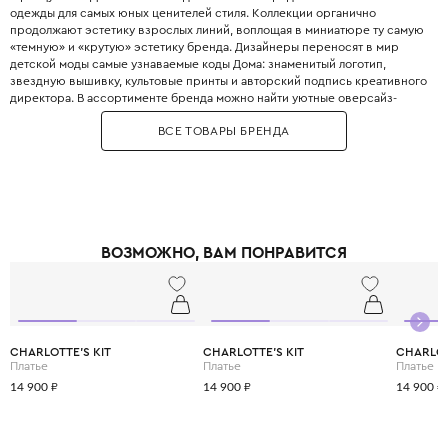
одежды для самых юных ценителей стиля. Коллекции органично
продолжают эстетику взрослых линий, воплощая в миниатюре ту самую
«темную» и «крутую» эстетику бренда. Дизайнеры переносят в мир
детской моды самые узнаваемые коды Дома: знаменитый логотип,
звездную вышивку, культовые принты и авторский подпись креативного
директора. В ассортименте бренда можно найти уютные оверсайз-
трикотажные вещи, практичные толстовки с лозунгами и стильные
ВСЕ ТОВАРЫ БРЕНДА
куртки-бомберы. Все изделия GIVENCHY Kids отличает использование
высококачественных материалов и безупречный пошив, характерные
для французского люкса. В коллекциях бренда представлены как
повседневные варианты, так и нарядные платья для девочек и
элегантные костюмы для мальчиков. GIVENCHY Kids - отличный выбор
для родителей, которые с ранних лет хотят воспитать в ребенке
безупречный вкус. Одежда этого бренда позволяет родителям и детям
ВОЗМОЖНО, ВАМ ПОНРАВИТСЯ
создавать стильные family look-образы, копируя детали взрослых
нарядов. Среди поклонников бренда множество звездных родителей,
которые с удовольствием одевают своих детей в данный бренд.
Выбирая GIVENCHY, вы дарите своему ребенку не просто одежду, а
частичку французского наследия и истории моды.
CHARLOTTE'S KIT
CHARLOTTE'S KIT
CHARLOT
Платье
Платье
Платье
14 900 ₽
14 900 ₽
14 900 ₽