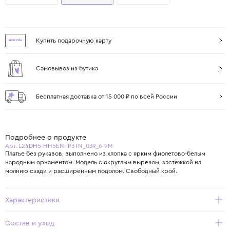
Купить подарочную карту
Самовывоз из бутика
Бесплатная доставка от 15 000 ₽ по всей России
Подробнее о продукте
Арт. L24DH5-HH5EN-IP3TN_039_6-9M
Платье без рукавов, выполнено из хлопка с ярким фиолетово-белым
народным орнаментом. Модель с округлым вырезом, застёжкой на
молнию сзади и расширенным подолом. Свободный крой.
Характеристики
Состав и уход