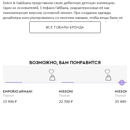
Dolce & Gabbana представили свою дебютную детскую коллекцию.
Один из основателей, Стефано Габбана, охарактеризовал её как
«миниатюрную версию основной линии». При создании одежды
дизайнеры консультировались со многими мамами, чтобы вещи были не
только стильными, но и максимально удобными. Дизайнеры с большой
ВСЕ ТОВАРЫ БРЕНДА
любовью и вниманием перенесли в детский гардероб все коды
взрослой моды: яркие цветочные принты, благородное кружево,
королевские короны, леопардовые узоры и виртуозную филигранную
вышивку, часто выполненную вручную.
Одежда Dolce & Gabbana — это не просто способ выглядеть красиво.
Это возможность подчеркнуть яркую индивидуальность вашего
ребёнка, с ранних лет привить ему уверенность в себе и хороший вкус,
ВОЗМОЖНО, ВАМ ПОНРАВИТСЯ
а главное - сделать его детство по-настоящему незабываемым и
стильным.
EMPORIO ARMANI
MISSONI
MISSONI
Платье
Платье
Платье
15 900 ₽
22 700 ₽
35 400 ₽