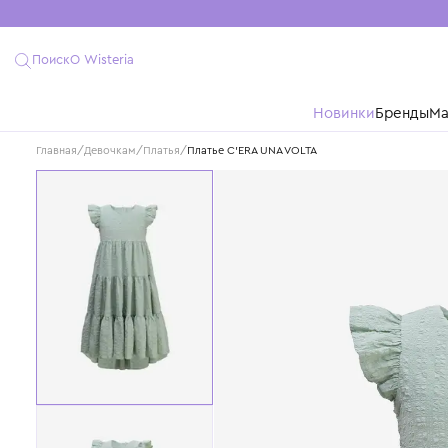
Поиск
О Wisteria
Новинки
Бре
Главная
/
Девочкам
/
Платья
/
Платье C'ERA UNA VOLTA