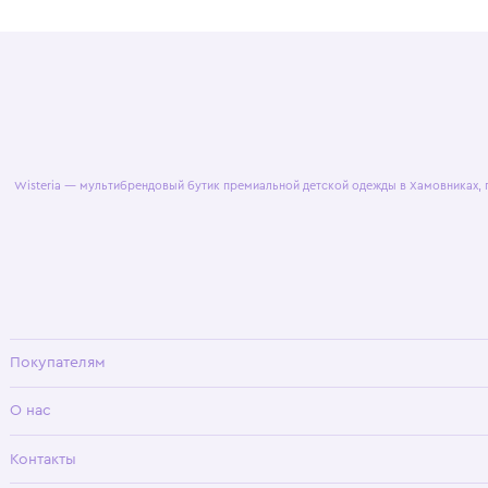
© 2025 WisteriaKids
Публична