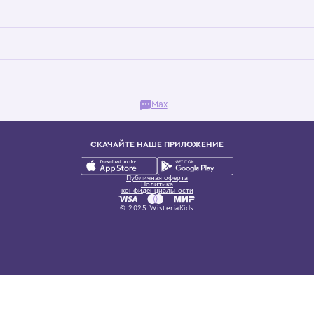
Бутик. Саввинская набережная, 13
ках, представляющий более 60 брендов сегмента люкс: Givenchy, Dolce&Gab
и навсегда становится частью прекрасного мира детс