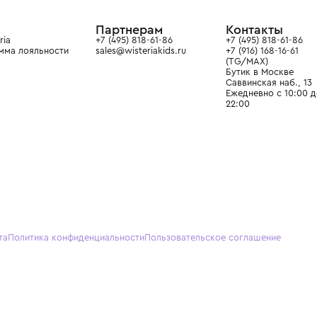
ain. Эстетика здесь воспитывает
тся частью прекрасного мира
О нас
Партнерам
Кон
О Wisteria
+7 (495) 818-61-86
+7 (49
Программа лояльности
sales@wisteriakids.ru
+7 (91
(TG/M
Бутик
Саввин
Ежедн
22:00