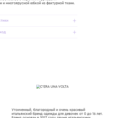
Подробнее о продукте
Арт. S25DR01342-CELADON_410_8Y
Светло-зелёное платье с короткими рукавами-
крылышками и многоярусной юбкой из фактурной ткани.
Характеристики
Состав и уход