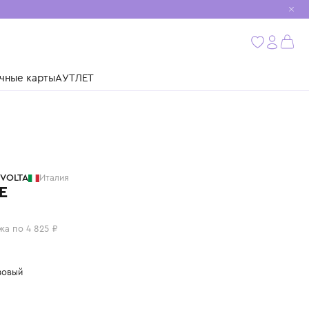
мобиль
бнее
ушки
Подарочные карты
АУТЛЕТ
C'ERA UNA VOLTA
Италия
ПЛАТЬЕ
19 300 ₽
или 4 платежа по 4 825 ₽
Цвет: бирюзовый