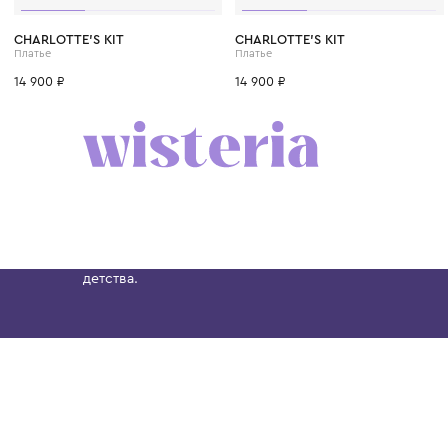
CHARLOTTE'S KIT
CHARLOTTE'S KIT
Платье
Платье
14 900 ₽
14 900 ₽
Бутик. Саввинская набережная, 13
Wisteria — мультибрендовый бутик премиальн
Хамовниках, представляющий более 60 брендо