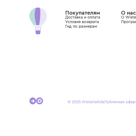
Dolce&Gabbana, Giorgio Armani, Elie Saab, Balm
вкус с первых дней жизни и навсегда станови
детства.
Покупателям
Доставка и оплата
Условия возврата
Гид по размерам