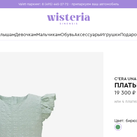
Valet-паркинг: 8 (495) 445-27-72 - припаркуем ваш авто
Бесплатная доставка при заказе от 15 000 ₽
Установите приложение, чтобы покупки были еще удо
нды
Малышам
Девочкам
Мальчикам
Обувь
Аксессуары
Игр