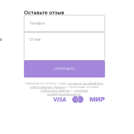
такты
Оставьте отзыв
5) 818-61-86
6) 168-16-61
AX)
 в Москве
ская наб., 13
евно с 10:00 до