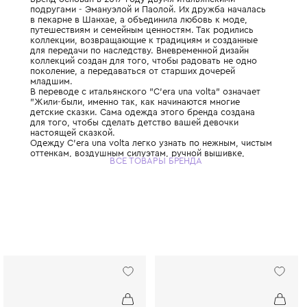
Утонченный, благородный и очень красив
итальянский бренд одежды для девочек от 
Бренд основан в 2017 году двумя итальян
подругами - Эмануэлой и Паолой. Их друж
в пекарне в Шанхае, а объединила любовь
путешествиям и семейным ценностям. Так
коллекции, возвращающие к традициям и 
для передачи по наследству. Вневременно
коллекций создан для того, чтобы радова
поколение, а передаваться от старших до
младшим.
В переводе с итальянского "C'era una volt
"Жили-были, именно так, как начинаются 
детские сказки. Сама одежда этого бренд
для того, чтобы сделать детство вашей д
настоящей сказкой.
Одежду C'era una volta легко узнать по н
оттенкам, воздушным силуэтам, ручной в
ВСЕ ТОВАРЫ БРЕНДА
кружеву и мелким принтам с полевыми цве
самые нарядные платья и костюмчики, на