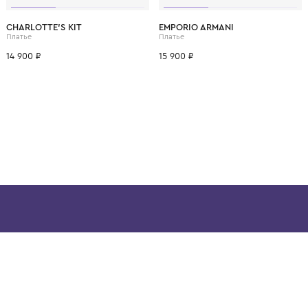
ВОЗМОЖНО, ВАМ ПОНРАВ
4 года
6 лет
CHARLOTTE'S KIT
EMPORIO ARMANI
Платье
Платье
14 900 ₽
15 900 ₽
ой детской одежды в
в сегмента люкс: Givenchy,