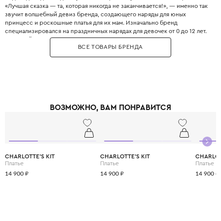
«Лучшая сказка — та, которая никогда не заканчивается!», — именно так
звучит волшебный девиз бренда, создающего наряды для юных
принцесс и роскошные платья для их мам. Изначально бренд
специализировался на праздничных нарядах для девочек от 0 до 12 лет.
С первой же коллекции изделия по достоинству оценили не только
ВСЕ ТОВАРЫ БРЕНДА
маленькие принцессы, но и их знаменитые родители, что и подарило
бренду ошеломительно быстрый успех. Все изделия бренда создаются
вручную из материалов исключительного качества. А сочетание
премиальных тканей с богатым декором из кристаллов, эксклюзивного
бисера и пера страуса делает каждый предмет коллекций настоящим
произведением искусства.
ВОЗМОЖНО, ВАМ ПОНРАВИТСЯ
CHARLOTTE'S KIT
CHARLOTTE'S KIT
CHARLOT
Платье
Платье
Платье
14 900 ₽
14 900 ₽
14 900 ₽