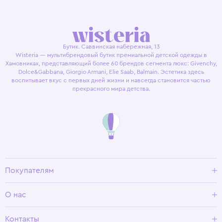
Бутик. Саввинская набережная, 13
Wisteria — мультибрендовый бутик премиальной детской одежды в
Хамовниках, представляющий более 60 брендов сегмента люкс: Givenchy,
Dolce&Gabbana, Giorgio Armani, Elie Saab, Balmain. Эстетика здесь
воспитывает вкус с первых дней жизни и навсегда становится частью
прекрасного мира детства.
Покупателям
Доставка и оплата
О нас
Условия возврата
Гид по размерам
О Wisteria
Контакты
Программа лояльности