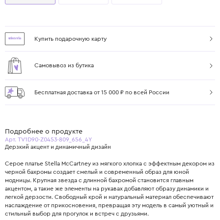
Купить подарочную карту
Самовывоз из бутика
Бесплатная доставка от 15 000 ₽ по всей России
Подробнее о продукте
Арт. TV1D90-Z0453-809_656_4Y
Дерзкий акцент и динамичный дизайн
Серое платье Stella McCartney из мягкого хлопка с эффектным декором из
черной бахромы создает смелый и современный образ для юной
модницы. Крупная звезда с длинной бахромой становится главным
акцентом, а такие же элементы на рукавах добавляют образу динамики и
легкой дерзости. Свободный крой и натуральный материал обеспечивают
наслаждение от прикосновения, превращая эту модель в самый уютный и
стильный выбор для прогулок и встреч с друзьями.