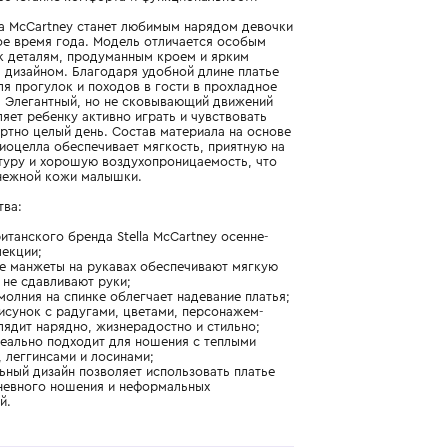
Подробнее о продукте
Арт. TX1A30-Z3068-718MC_390_4Y
Идеальное сочетание комфорта и функциональности
Платье Stella McCartney станет любимым нарядом девочки
в прохладное время года. Модель отличается особым
вниманием к деталям, продуманным кроем и ярким
узнаваемым дизайном. Благодаря удобной длине платье
подойдет для прогулок и походов в гости в прохладное
время года. Элегантный, но не сковывающий движений
крой позволяет ребенку активно играть и чувствовать
себя комфортно целый день. Состав материала на основе
вискозы и лиоцелла обеспечивает мягкость, приятную на
ощупь текстуру и хорошую воздухопроницаемость, что
важно для нежной кожи малышки.
Преимущества:
- модель британского бренда Stella McCartney осенне-
зимней коллекции;
- эластичные манжеты на рукавах обеспечивают мягкую
фиксацию и не сдавливают руки;
- застежка-молния на спинке облегчает надевание платья;
- веселый рисунок с радугами, цветами, персонажем-