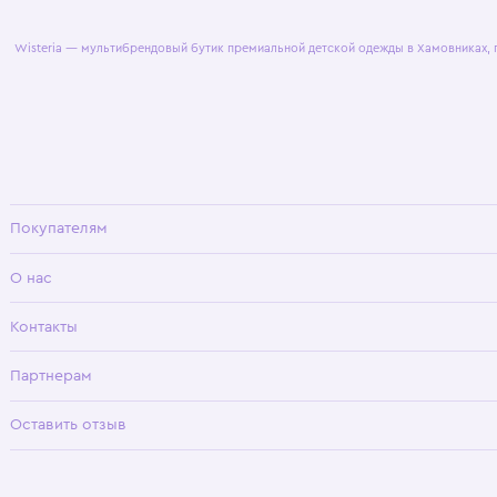
© 2025 WisteriaKids
Публична
Wisteria — мультибрендовый бутик премиальной детской одежды в Хамовни