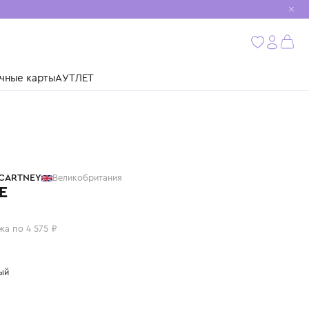
мобиль
бнее
ушки
Подарочные карты
АУТЛЕТ
STELLA MCCARTNEY
Великобритания
ПЛАТЬЕ
18 300 ₽
или 4 платежа по 4 575 ₽
Цвет: зеленый