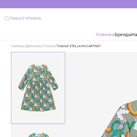
Поиск
О Wisteria
Новинки
Бре
Главная
/
Девочкам
/
Платья
/
Платье STELLA McCARTNEY