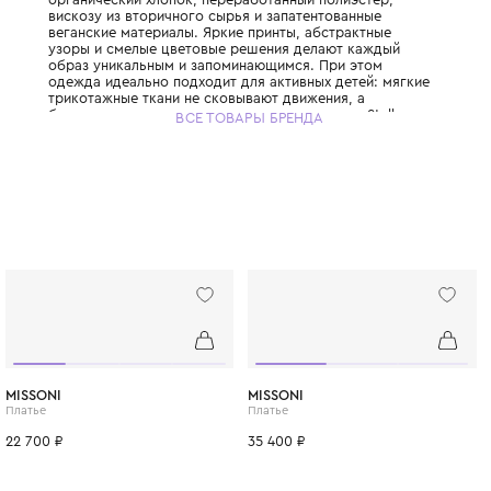
История Stella McCartney Kids начинается в
когда Стелла Маккартни, дочь легендарно
запустила свой взрослый бренд, полность
отказавшись от кожи и меха. Успех взросл
вдохновил Стеллу расширить философию
ответственной роскоши на детскую моду, 
детские коллекции бренда так же узнаваем
взрослые. Стелла выросла в семье, где за
природе была нормой, и этот принцип она
дней заложила в ДНК своего бренда. Брен
только инновационные экологичные матер
органический хлопок, переработанный пол
вискозу из вторичного сырья и запатенто
веганские материалы. Яркие принты, абст
узоры и смелые цветовые решения делаю
образ уникальным и запоминающимся. При
одежда идеально подходит для активных д
трикотажные ткани не сковывают движения
бесшовные технологии исключают натирание
ВСЕ ТОВАРЫ БРЕНДА
McCartney Kids создаётся небольшими пар
соответствуя принципам slow fashion: каж
остаётся актуальной не один сезон. Выбира
McCartney Kids, вы инвестируете в стиль, 
будущее планеты.