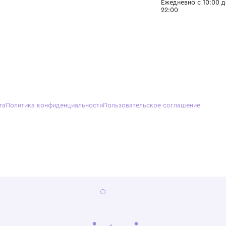
О нас
Партнерам
Кон
О Wisteria
+7 (495) 818-61-86
+7 (49
Программа лояльности
sales@wisteriakids.ru
+7 (91
(TG/M
Бутик
Саввин
Ежедн
22:00