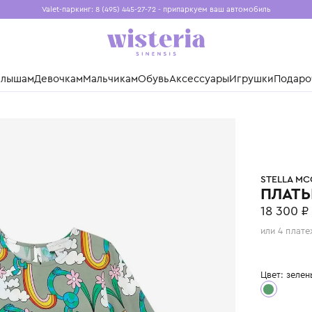
Valet-паркинг: 8 (495) 445-27-72 - припаркуем ваш авто
Бесплатная доставка при заказе от 15 000 ₽
Установите приложение, чтобы покупки были еще удо
нды
Малышам
Девочкам
Мальчикам
Обувь
Аксессуары
Игр