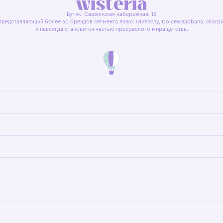
я оферта
Политика конфиденциальности
Пользовательское согл
Бутик. Саввинская набережная, 13
ках, представляющий более 60 брендов сегмента люкс: Givenchy, Dolce&Gab
и навсегда становится частью прекрасного мира детс