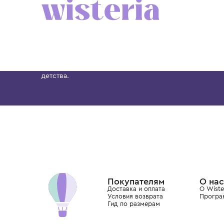
CHARLOTTE'S KIT
CHARLOTTE'S KIT
Платье
Платье
14 900 ₽
14 900 ₽
Бутик. Саввинская набережная, 13
Wisteria — мультибрендовый бутик премиальн
Хамовниках, представляющий более 60 брендо
Dolce&Gabbana, Giorgio Armani, Elie Saab, Balm
вкус с первых дней жизни и навсегда станови
детства.