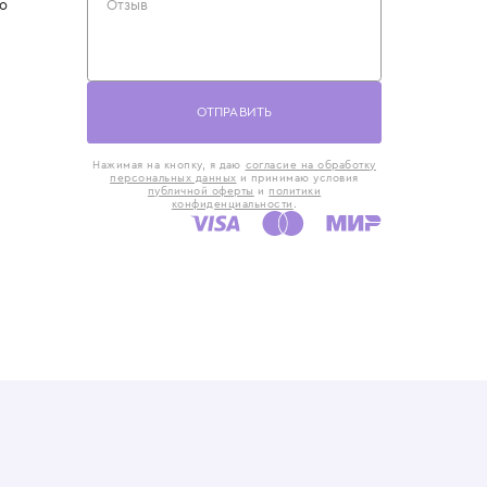
такты
Оставьте отзыв
5) 818-61-86
6) 168-16-61
AX)
 в Москве
ская наб., 13
евно с 10:00 до
ОТПРАВИТЬ