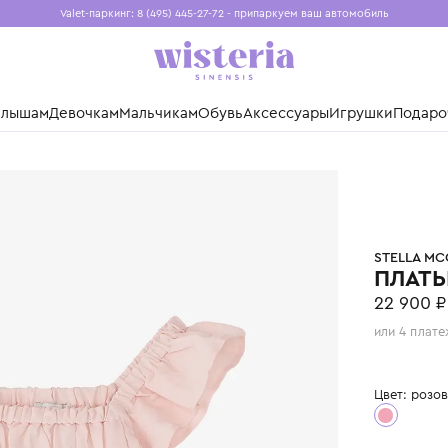
Valet-паркинг: 8 (495) 445-27-72 - припаркуем ваш авто
Бесплатная доставка при заказе от 15 000 ₽
Установите приложение, чтобы покупки были еще удо
нды
Малышам
Девочкам
Мальчикам
Обувь
Аксессуары
Игр