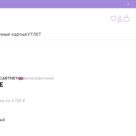
мобиль
бнее
ушки
Подарочные карты
АУТЛЕТ
STELLA MCCARTNEY
Великобритания
ПЛАТЬЕ
22 900 ₽
или 4 платежа по 5 725 ₽
Цвет: розовый