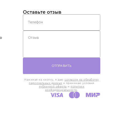
такты
Оставьте отзыв
5) 818-61-86
6) 168-16-61
AX)
 в Москве
ская наб., 13
евно с 10:00 до