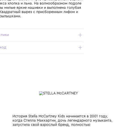
Подробнее о продукте
Арт. TY1E22-Z0138-51R_051_8Y
Платье со свободной юбкой и чуть присборенным верхом
сшито из микса хлопка и льна. На волнообразном подоле
расположены милые яркие нашивки и выполнена голубая
окантовка. Квадратный вырез с присборенным лифом и
Характеристики
Состав и уход