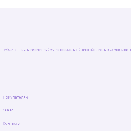
© 2025 WisteriaKids
Публична