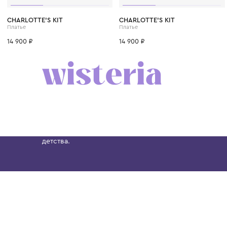
CHARLOTTE'S KIT
CHARLOTTE'S KIT
Платье
Платье
14 900 ₽
14 900 ₽
Бутик. Саввинская набережная, 13
Wisteria — мультибрендовый бутик премиальн
Хамовниках, представляющий более 60 брендо