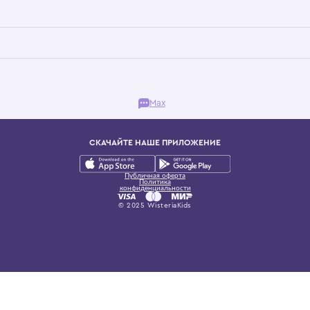
Бутик. Саввинская набережная, 13
ках, представляющий более 60 брендов сегмента люкс: Givenchy, Dolce&Gab
и навсегда становится частью прекрасного мира детс