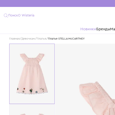
Поиск
О Wisteria
Новинки
Бре
Главная
/
Девочкам
/
Платья
/
Платье STELLA McCARTNEY