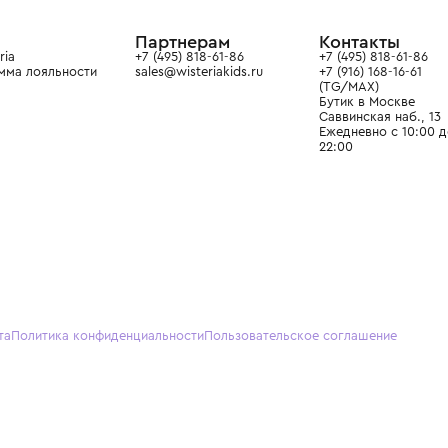
ain. Эстетика здесь воспитывает
тся частью прекрасного мира
О нас
Партнерам
Кон
О Wisteria
+7 (495) 818-61-86
+7 (49
Программа лояльности
sales@wisteriakids.ru
+7 (91
(TG/M
Бутик
Саввин
Ежедн
22:00