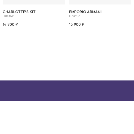
ВОЗМОЖНО, ВАМ ПОНРАВ
4 года
6 лет
CHARLOTTE'S KIT
EMPORIO ARMANI
Платье
Платье
14 900 ₽
15 900 ₽
ой детской одежды в
в сегмента люкс: Givenchy,