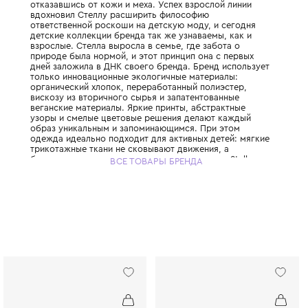
История Stella McCartney Kids начинается в
когда Стелла Маккартни, дочь легендарно
запустила свой взрослый бренд, полность
отказавшись от кожи и меха. Успех взросл
вдохновил Стеллу расширить философию
ответственной роскоши на детскую моду, 
детские коллекции бренда так же узнаваем
взрослые. Стелла выросла в семье, где за
природе была нормой, и этот принцип она
дней заложила в ДНК своего бренда. Брен
только инновационные экологичные матер
органический хлопок, переработанный пол
вискозу из вторичного сырья и запатенто
веганские материалы. Яркие принты, абст
узоры и смелые цветовые решения делаю
образ уникальным и запоминающимся. При
одежда идеально подходит для активных д
трикотажные ткани не сковывают движения
бесшовные технологии исключают натирание
ВСЕ ТОВАРЫ БРЕНДА
McCartney Kids создаётся небольшими пар
соответствуя принципам slow fashion: каж