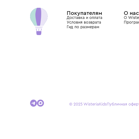
Dolce&Gabbana, Giorgio Armani, Elie Saab, Balm
вкус с первых дней жизни и навсегда станови
детства.
Покупателям
Доставка и оплата
Условия возврата
Гид по размерам