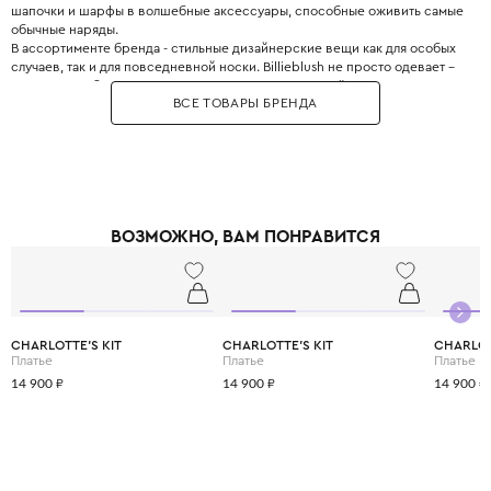
шапочки и шарфы в волшебные аксессуары, способные оживить самые
обычные наряды.
В ассортименте бренда - стильные дизайнерские вещи как для особых
случаев, так и для повседневной носки. Billieblush не просто одевает –
он дарит свободу двигаться, смеяться и расти в своём ритме.
ВСЕ ТОВАРЫ БРЕНДА
ВОЗМОЖНО, ВАМ ПОНРАВИТСЯ
CHARLOTTE'S KIT
CHARLOTTE'S KIT
CHARLOT
Платье
Платье
Платье
14 900 ₽
14 900 ₽
14 900 ₽