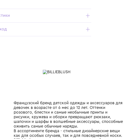
- смесовая ткань с добавлением хлопка не садится и не
выцветает;
- отложной воротник-поло;
- однотонный верх в виде джемпера;
- пришивной двухслойный подол;
- материал ощущается тактильно приятно;
- длинные рукава и классический крой позволяют носить
платье в любую погоду.
Характеристики
Состав и уход