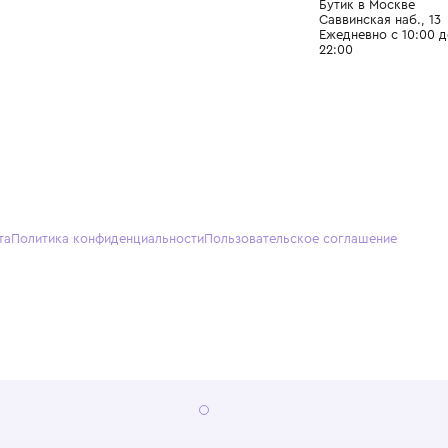
О нас
Партнерам
Кон
О Wisteria
+7 (495) 818-61-86
+7 (49
Программа лояльности
sales@wisteriakids.ru
+7 (91
(TG/M
Бутик
Саввин
Ежедн
22:00