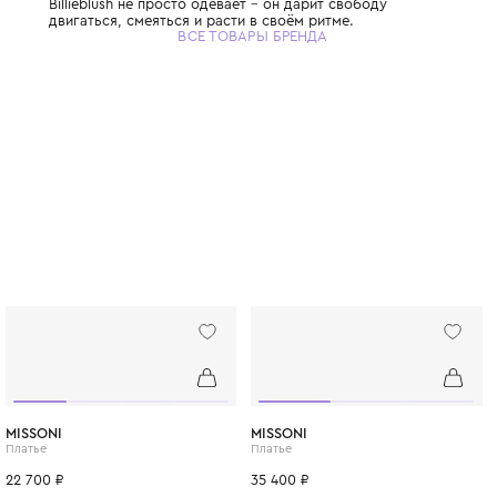
Французский бренд детской одежды и акс
девочек в возрасте от 6 мес до 12 лет. Отт
розового, блестки и самые необычные при
рисунки, кружева и оборки превращают р
шапочки и шарфы в волшебные аксессуар
оживить самые обычные наряды.
В ассортименте бренда - стильные дизайн
как для особых случаев, так и для повсед
Billieblush не просто одевает – он дарит с
двигаться, смеяться и расти в своём ритме
ВСЕ ТОВАРЫ БРЕНДА