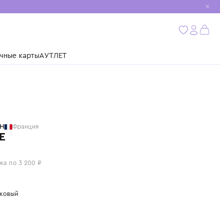
мобиль
бнее
ушки
Подарочные карты
АУТЛЕТ
BILLIEBLUSH
Франция
ПЛАТЬЕ
12 800 ₽
или 4 платежа по 3 200 ₽
Цвет: персиковый