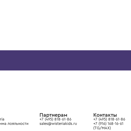
ВОЗМОЖНО, ВАМ ПОНРАВ
4 года
6 лет
CHARLOTTE'S KIT
EMPORIO ARMANI
Платье
Платье
14 900 ₽
15 900 ₽
ой детской одежды в
в сегмента люкс: Givenchy,
ain. Эстетика здесь воспитывает
тся частью прекрасного мира