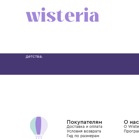
CHARLOTTE'S KIT
CHARLOTTE'S KIT
Платье
Платье
14 900 ₽
14 900 ₽
Бутик. Саввинская набережная, 13
Wisteria — мультибрендовый бутик премиальн
Хамовниках, представляющий более 60 брендо
Dolce&Gabbana, Giorgio Armani, Elie Saab, Balm
вкус с первых дней жизни и навсегда станови