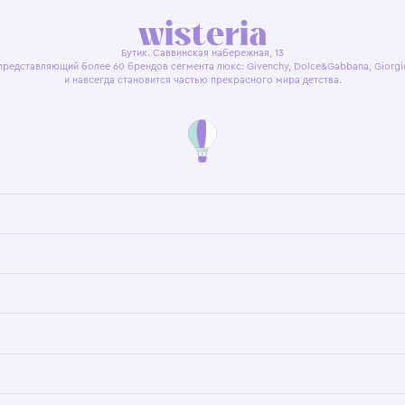
я оферта
Политика конфиденциальности
Пользовательское согл
Бутик. Саввинская набережная, 13
ках, представляющий более 60 брендов сегмента люкс: Givenchy, Dolce&Gab
и навсегда становится частью прекрасного мира детс