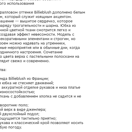
Подробнее о продукте
Арт. U21301-408_094_10Y
Универсальный наряд для особых событий и
повседневного использования
Платье в коралловом оттенке Billieblush дополнено белым
воротничком, который служит изящным акцентом.
Главное украшение — вышитое сердечко, которое
добавляет наряду трогательности и шарма. Юбка из
полупрозрачной цветной ткани смотрится легко и
воздушно, создавая эффект невесомости. Модель с
изящными декоративными элементами и строгим, но
стильным кроем можно надевать на утренники,
торжественные мероприятия или в обычные дни, когда
хочется праздничного настроения. Сочетание
кораллового цвета верха с пастельными полосками на
подоле выглядит свежо и современно.
Преимущества:
- платье бренда Billieblush из Франции;
- воздушная юбка не стесняет движений;
- благодаря аккуратной отделке рукавов и низа платье
отличается износостойкостью;