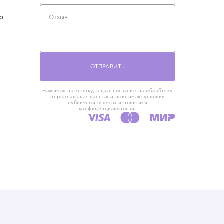
такты
Оставьте отзыв
5) 818-61-86
6) 168-16-61
AX)
 в Москве
ская наб., 13
евно с 10:00 до
ОТПРАВИТЬ