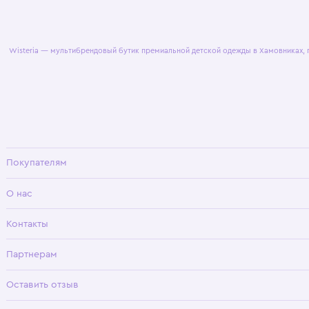
© 2025 WisteriaKids
Публична
Wisteria — мультибрендовый бутик премиальной детской одежды в Хамовни