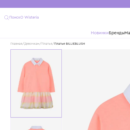
Поиск
О Wisteria
Новинки
Бре
Главная
/
Девочкам
/
Платья
/
Платье BILLIEBLUSH