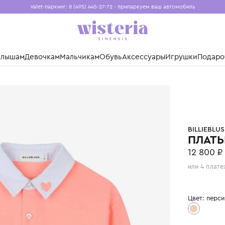
Valet-паркинг: 8 (495) 445-27-72 - припаркуем ваш авто
Бесплатная доставка при заказе от 15 000 ₽
Установите приложение, чтобы покупки были еще удо
нды
Малышам
Девочкам
Мальчикам
Обувь
Аксессуары
Игр