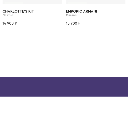
ВОЗМОЖНО, ВАМ ПОНРАВ
4 года
6 лет
CHARLOTTE'S KIT
EMPORIO ARMANI
Платье
Платье
14 900 ₽
15 900 ₽
ой детской одежды в
в сегмента люкс: Givenchy,