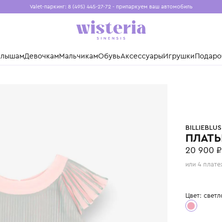
Valet-паркинг: 8 (495) 445-27-72 - припаркуем ваш авто
Бесплатная доставка при заказе от 15 000 ₽
Установите приложение, чтобы покупки были еще удо
нды
Малышам
Девочкам
Мальчикам
Обувь
Аксессуары
Игр