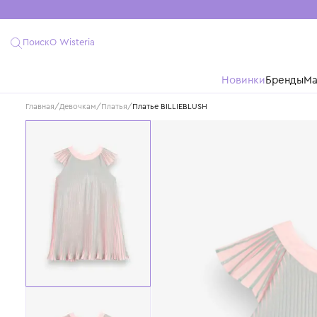
Поиск
О Wisteria
Новинки
Бре
Главная
/
Девочкам
/
Платья
/
Платье BILLIEBLUSH