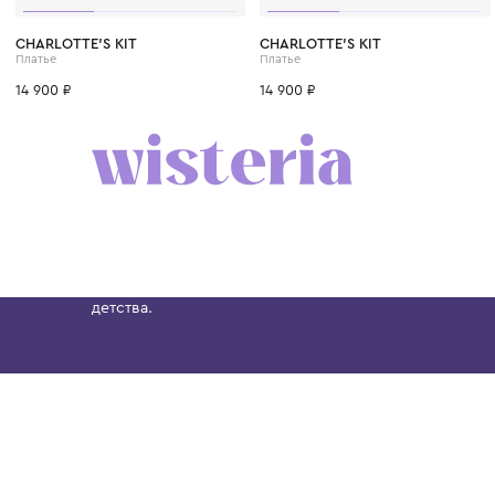
CHARLOTTE'S KIT
CHARLOTTE'S KIT
Платье
Платье
14 900 ₽
14 900 ₽
Бутик. Саввинская набережная, 13
Wisteria — мультибрендовый бутик премиальн
Хамовниках, представляющий более 60 брендо