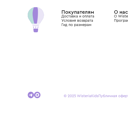
Dolce&Gabbana, Giorgio Armani, Elie Saab, Balm
вкус с первых дней жизни и навсегда станови
детства.
Покупателям
Доставка и оплата
Условия возврата
Гид по размерам