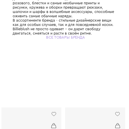
Французский бренд детской одежды и акс
девочек в возрасте от 6 мес до 12 лет. Отт
розового, блестки и самые необычные при
рисунки, кружева и оборки превращают р
шапочки и шарфы в волшебные аксессуар
оживить самые обычные наряды.
В ассортименте бренда - стильные дизайн
как для особых случаев, так и для повсед
Billieblush не просто одевает – он дарит с
двигаться, смеяться и расти в своём ритме
ВСЕ ТОВАРЫ БРЕНДА