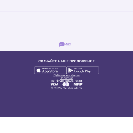
Бутик. Саввинская набережная, 13
ках, представляющий более 60 брендов сегмента люкс: Givenchy, Dolce&Gab
и навсегда становится частью прекрасного мира детс