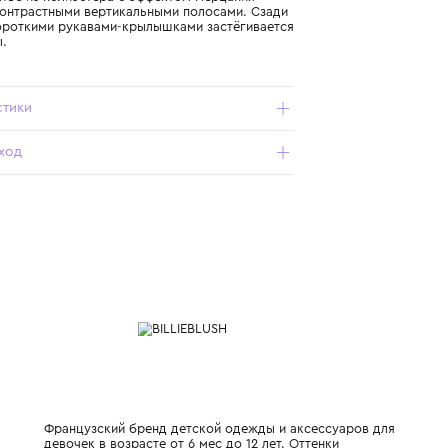
Подробнее о продукте
Арт. U21843-44L_080_6Y
Розовое платье из полиэстера с эффектом мерцания
украшено контрастными вертикальными полосами. Сзади
модель с короткими рукавами-крылышками застёгивается
на пуговицы.
Характеристики
Состав и уход