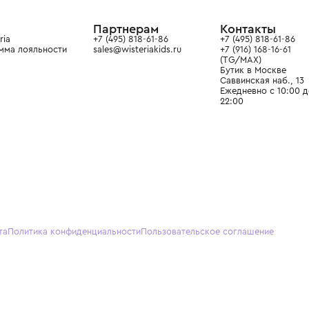
ain. Эстетика здесь воспитывает
тся частью прекрасного мира
О нас
Партнерам
Кон
О Wisteria
+7 (495) 818-61-86
+7 (49
Программа лояльности
sales@wisteriakids.ru
+7 (91
(TG/M
Бутик
Саввин
Ежедн
22:00