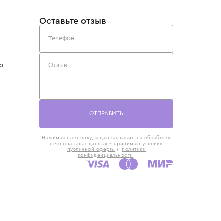
такты
Оставьте отзыв
5) 818-61-86
6) 168-16-61
AX)
 в Москве
ская наб., 13
евно с 10:00 до