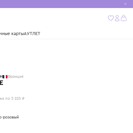
мобиль
бнее
ушки
Подарочные карты
АУТЛЕТ
BILLIEBLUSH
Франция
ПЛАТЬЕ
20 900 ₽
или 4 платежа по 5 225 ₽
Цвет: светло-розовый