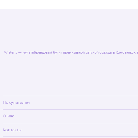
© 2025 WisteriaKids
Публична