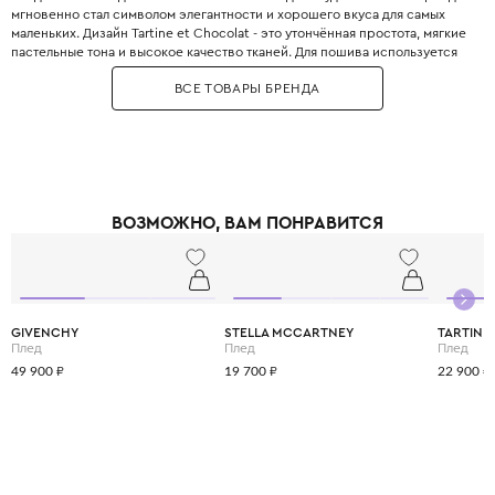
мгновенно стал символом элегантности и хорошего вкуса для самых
маленьких. Дизайн Tartine et Chocolat - это утончённая простота, мягкие
пастельные тона и высокое качество тканей. Для пошива используется
хлопок-пике, тонкая шерсть, кашемир, альпака и ангора, а также кружева
ВСЕ ТОВАРЫ БРЕНДА
ручной работы. Особое место занимают церемониальные коллекции:
крестильные платья, костюмы для первого причастия и наряды на
свадьбу. Бренд также выпускает коллекцию мебели и аксессуаров для
детской комнаты в едином стиле. Tartine et Chocolat первым в мире
открыл концептуальный бутик детской одежды в Париже на бульваре
Сен-Жермен. Звёздные поклонницы бренда: Кейт Миддлтон принцу
Джорджу выбирала наряды именно Tartine et Chocolat. Выбирая Tartine
ВОЗМОЖНО, ВАМ ПОНРАВИТСЯ
et Chocolat, вы приобщаете своего ребёнка к истинной французской
роскоши, которая звучит негромко, но узнаётся сразу. Это одежда,
которую передают по наследству и хранят как воспоминание о сладких
мгновениях детства.
GIVENCHY
STELLA MCCARTNEY
TARTINE
Плед
Плед
Плед
49 900 ₽
19 700 ₽
22 900 ₽