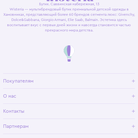
Бутик. Саввинская набережная, 13
Wisteria — мультибрендовый бутик премиальной детской одежды в
Хамовниках, представляющий более 60 брендов сегмента люкс: Givenchy,
Dolce&Gabbana, Giorgio Armani, Elie Saab, Balmain. Эстетика здесь
воспитывает вкус с первых дней жизни и навсегда становится частью
прекрасного мира детства.
Покупателям
Доставка и оплата
О нас
Условия возврата
Гид по размерам
О Wisteria
Контакты
Программа лояльности
Партнерам