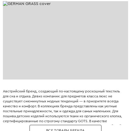
Австрийский бренд, создающий по-настоящему роскошный текстиль
для сна и отдыха. Девиз компании: для предметов класса люкс не
существует сиюминутных модных тенденций — в приоритете всегда
качество и комфорт. В коллекциях бренда представлены как уютные
постельные принадлежности, так и одежда для самых маленьких. Для
пошива детских изделий используются ткани из органического хлопка,
сертифицированные по строгому стандарту GOTS. В качестве
наполнителя для одеял и подушек German Grass применяет 100% белый
ВСЕ ТОВАРЫ БРЕНДА
гусиный пух высшего качества с коэффициентом упругости не менее