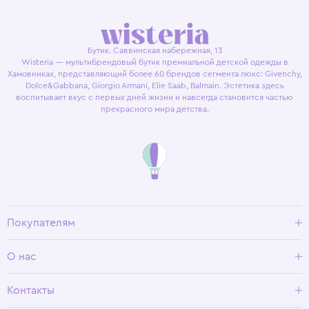
Бутик. Саввинская набережная, 13
Wisteria — мультибрендовый бутик премиальной детской одежды в
Хамовниках, представляющий более 60 брендов сегмента люкс: Givenchy,
Dolce&Gabbana, Giorgio Armani, Elie Saab, Balmain. Эстетика здесь
воспитывает вкус с первых дней жизни и навсегда становится частью
прекрасного мира детства.
Покупателям
Доставка и оплата
О нас
Условия возврата
Гид по размерам
О Wisteria
Контакты
Программа лояльности