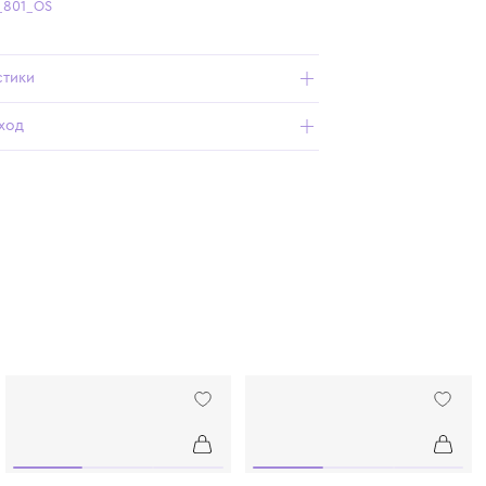
Бесплатная доставка от 15 000 ₽ по всей России
Подробнее о продукте
Арт. 216334_801_OS
Характеристики
Состав и уход