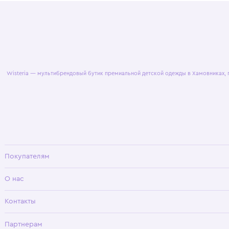
© 2025 WisteriaKids
Публична
Wisteria — мультибрендовый бутик премиальной детской одежды в Хамовни