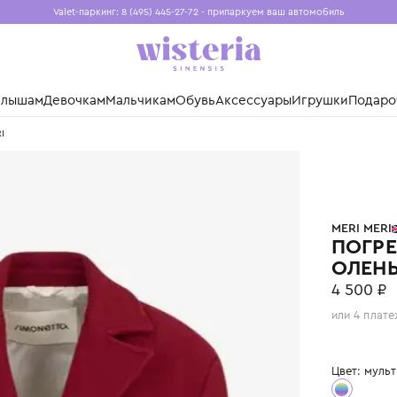
Valet-паркинг: 8 (495) 445-27-72 - припаркуем ваш авто
Бесплатная доставка при заказе от 15 000 ₽
Установите приложение, чтобы покупки были еще удо
нды
Малышам
Девочкам
Мальчикам
Обувь
Аксессуары
Игр
MERI MERI