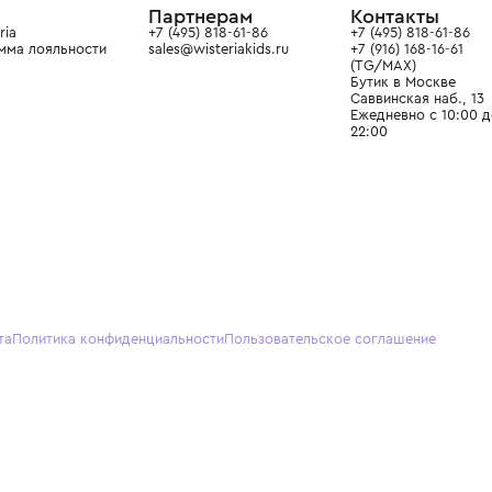
О нас
Партнерам
Кон
О Wisteria
+7 (495) 818-61-86
+7 (49
Программа лояльности
sales@wisteriakids.ru
+7 (91
(TG/M
Бутик
Саввин
Ежедн
22:00