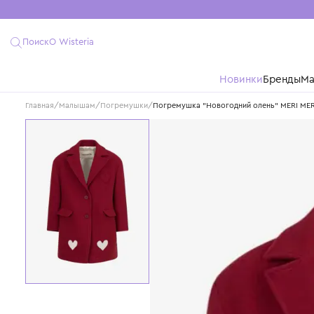
Поиск
О Wisteria
Новинки
Бре
Главная
/
Малышам
/
Погремушки
/
Погремушка "Новогодний олень" 