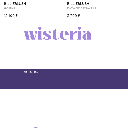
4 года
6 лет
8 лет
10 лет
12 лет
BILLIEBLUSH
BILLIEBLUSH
Джинсы
Наушники меховые
15 100 ₽
5 700 ₽
Бутик. Саввинская набережная, 13
Wisteria — мультибрендовый бутик премиальн
Хамовниках, представляющий более 60 брендо
Dolce&Gabbana, Giorgio Armani, Elie Saab, Balm
вкус с первых дней жизни и навсегда станови
детства.