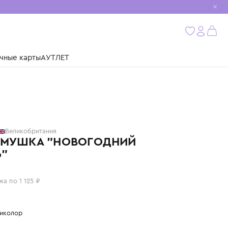
мобиль
бнее
ушки
Подарочные карты
АУТЛЕТ
MERI MERI
Великобритания
ПОГРЕМУШКА "НОВОГОДНИЙ
ОЛЕНЬ"
4 500 ₽
или 4 платежа по 1 125 ₽