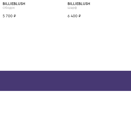
ВОЗМОЖНО, ВАМ ПОНРАВ
BILLIEBLUSH
BILLIEBLUSH
Ободок
Шарф
5 700 ₽
6 400 ₽
ой детской одежды в
в сегмента люкс: Givenchy,
ain. Эстетика здесь воспитывает
тся частью прекрасного мира