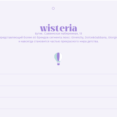
я оферта
Политика конфиденциальности
Пользовательское согл
Бутик. Саввинская набережная, 13
ках, представляющий более 60 брендов сегмента люкс: Givenchy, Dolce&Gab
и навсегда становится частью прекрасного мира детс