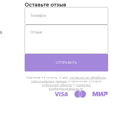
такты
Оставьте отзыв
5) 818-61-86
6) 168-16-61
AX)
 в Москве
ская наб., 13
евно с 10:00 до
ОТПРАВИТЬ