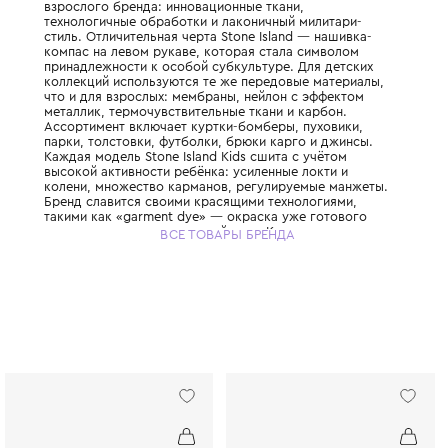
Итальянский бренд культовой верхней од
уличной моды, основанный в 1982 году Ма
Детская линия Stone Island Kids разделяет
взрослого бренда: инновационные ткани,
технологичные обработки и лаконичный ми
стиль. Отличительная черта Stone Island —
компас на левом рукаве, которая стала с
принадлежности к особой субкультуре. Дл
коллекций используются те же передовые
что и для взрослых: мембраны, нейлон с 
металлик, термочувствительные ткани и ка
Ассортимент включает куртки-бомберы, п
парки, толстовки, футболки, брюки карго 
Каждая модель Stone Island Kids сшита с 
высокой активности ребёнка: усиленные л
колени, множество карманов, регулируем
Бренд славится своими красящими технол
такими как «garment dye» — окраска уже 
изделия, дающая уникальный цвет. Капюш
ВСЕ ТОВАРЫ БРЕНДА
моделей имеют жёсткие козырьки, защищ
дождя и ветра. Выбирая Stone Island Kids,