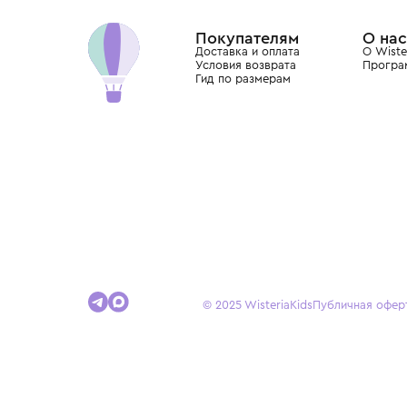
Dolce&Gabbana, Giorgio Armani, Elie Saab, Balm
вкус с первых дней жизни и навсегда станови
детства.
Покупателям
Доставка и оплата
Условия возврата
Гид по размерам