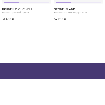
ВОЗМОЖНО, ВАМ ПОНРАВ
6 лет
10 лет
8 лет
12 лет
12+ лет
6 лет
8 лет
BRUNELLO CUCINELLI
STONE ISLAND
Поло короткий рукав
Поло с коротким рука
31 400 ₽
14 900 ₽
ой детской одежды в
в сегмента люкс: Givenchy,