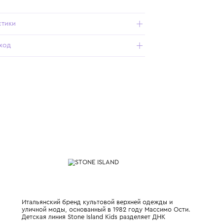
Подробнее о продукте
Арт. K2S162200001S0018V0020_292_8Y
Характеристики
Состав и уход