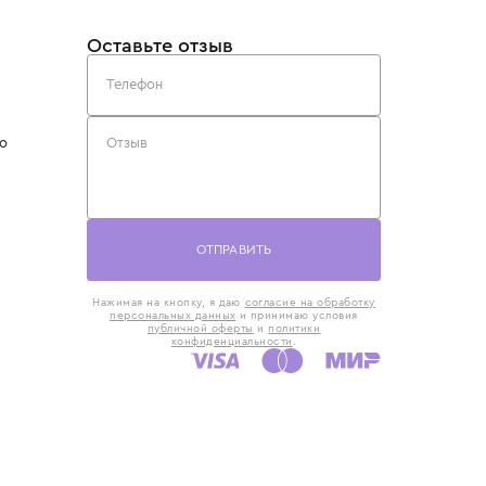
такты
Оставьте отзыв
5) 818-61-86
6) 168-16-61
AX)
 в Москве
ская наб., 13
евно с 10:00 до