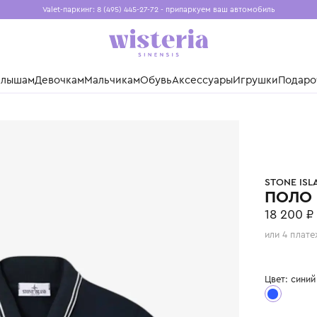
Valet-паркинг: 8 (495) 445-27-72 - припаркуем ваш авто
Бесплатная доставка при заказе от 15 000 ₽
Установите приложение, чтобы покупки были еще удо
нды
Малышам
Девочкам
Мальчикам
Обувь
Аксессуары
Игр
D