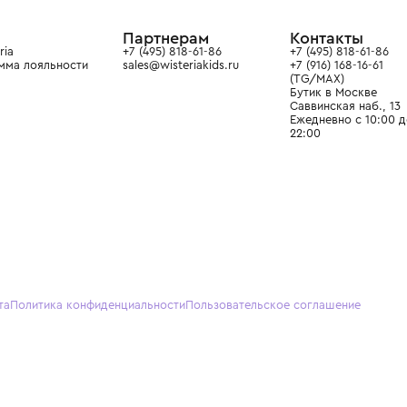
ain. Эстетика здесь воспитывает
тся частью прекрасного мира
О нас
Партнерам
Кон
О Wisteria
+7 (495) 818-61-86
+7 (49
Программа лояльности
sales@wisteriakids.ru
+7 (91
(TG/M
Бутик
Саввин
Ежедн
22:00