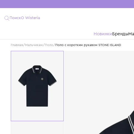
Поиск
О Wisteria
Новинки
Бре
Главная
/
Мальчикам
/
Поло
/
Поло с коротким рукавом STONE ISLAN