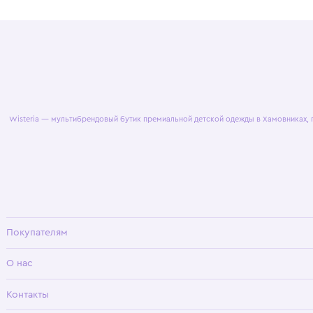
© 2025 WisteriaKids
Публична