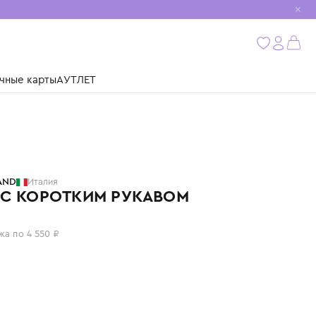
мобиль
бнее
ушки
Подарочные карты
АУТЛЕТ
STONE ISLAND
Италия
ПОЛО С КОРОТКИМ РУКАВОМ
18 200 ₽
или 4 платежа по 4 550 ₽
Цвет: синий