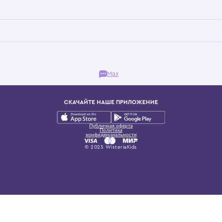
Бутик. Саввинская набережная, 13
ках, представляющий более 60 брендов сегмента люкс: Givenchy, Dolce&Gab
и навсегда становится частью прекрасного мира детс