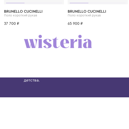
6 лет
8 лет
10 лет
12 лет
12+ лет
8 лет
10 лет
12 лет
BRUNELLO CUCINELLI
BRUNELLO CUCINELLI
Поло короткий рукав
Поло короткий рукав
37 700 ₽
65 900 ₽
Бутик. Саввинская набережная, 13
Wisteria — мультибрендовый бутик премиальн
Хамовниках, представляющий более 60 брендо