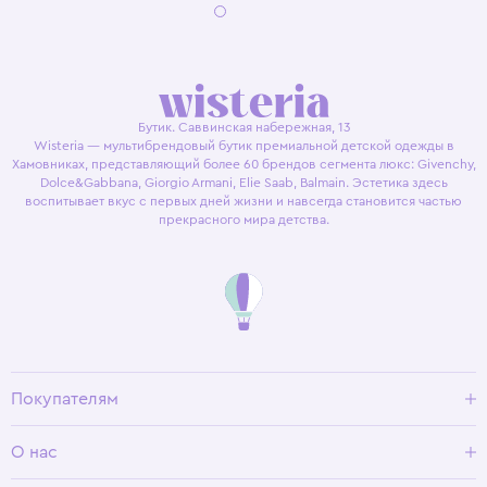
Бутик. Саввинская набережная, 13
Wisteria — мультибрендовый бутик премиальной детской одежды в
Хамовниках, представляющий более 60 брендов сегмента люкс: Givenchy,
Dolce&Gabbana, Giorgio Armani, Elie Saab, Balmain. Эстетика здесь
воспитывает вкус с первых дней жизни и навсегда становится частью
прекрасного мира детства.
Покупателям
Доставка и оплата
О нас
Условия возврата
Гид по размерам