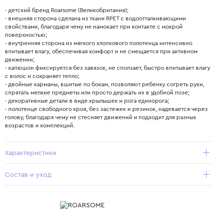
- детский бренд Roarsome (Великобритания);
- внешняя сторона сделана из ткани RPET с водоотталкивающими
свойствами, благодаря чему не намокает при контакте с мокрой
поверхностью;
- внутренняя сторона из мягкого хлопкового полотенца интенсивно
впитывает влагу, обеспечивая комфорт и не смещается при активном
движении;
- капюшон фиксируется без завязок, не сползает, быстро впитывает влагу
с волос и сохраняет тепло;
- двойные карманы, вшитые по бокам, позволяют ребенку согреть руки,
спрятать мелкие предметы или просто держать их в удобной позе;
- декоративные детали в виде крылышек и рога единорога;
- полотенце свободного кроя, без застежек и резинок, надевается через
голову, благодаря чему не стесняет движений и подходит для разных
возрастов и комплекций.
Характеристики
Состав и уход