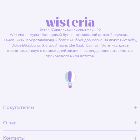
Бутик. Саввинская набережная, 13
Wisteria — мультибрендовый бутик премиальной детской одежды в
Хамовниках, представляющий более 60 брендов сегмента люкс: Givenchy,
Dolce&Gabbana, Giorgio Armani, Elie Saab, Balmain. Эстетика здесь
воспитывает вкус с первых дней жизни и навсегда становится частью
прекрасного мира детства.
Покупателям
Доставка и оплата
О нас
Условия возврата
Гид по размерам
О Wisteria
Контакты
Программа лояльности