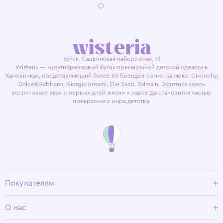
Бутик. Саввинская набережная, 13
Wisteria — мультибрендовый бутик премиальной детской одежды в
Хамовниках, представляющий более 60 брендов сегмента люкс: Givenchy,
Dolce&Gabbana, Giorgio Armani, Elie Saab, Balmain. Эстетика здесь
воспитывает вкус с первых дней жизни и навсегда становится частью
прекрасного мира детства.
Покупателям
Доставка и оплата
О нас
Условия возврата
Гид по размерам