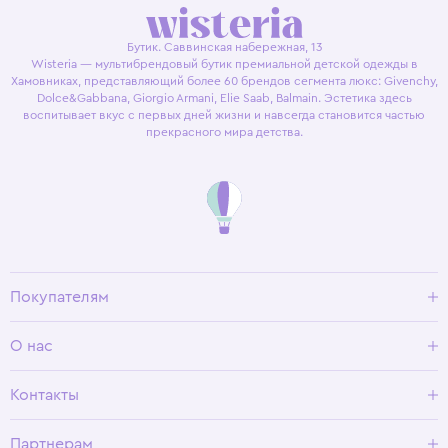
Бутик. Саввинская набережная, 13
Wisteria — мультибрендовый бутик премиальной детской одежды в
Хамовниках, представляющий более 60 брендов сегмента люкс: Givenchy,
Dolce&Gabbana, Giorgio Armani, Elie Saab, Balmain. Эстетика здесь
воспитывает вкус с первых дней жизни и навсегда становится частью
прекрасного мира детства.
Покупателям
Доставка и оплата
О нас
Условия возврата
Гид по размерам
О Wisteria
Контакты
Программа лояльности
Партнерам