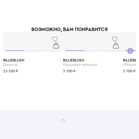
ВОЗМОЖНО, ВАМ ПОНРАВИТСЯ
BILLIEBLUSH
BILLIEBLUSH
BILLIEBL
Джинсы
Наушники меховые
Ободок
15 100 ₽
5 700 ₽
5 700 ₽