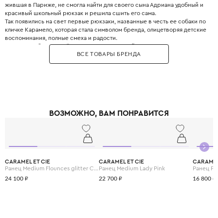
жившая в Париже, не смогла найти для своего сына Адриана удобный и
красивый школьный рюкзак и решила сшить его сама.
Так появились на свет первые рюкзаки, названные в честь ее собаки по
кличке Карамело, которая стала символом бренда, олицетворяя детские
воспоминания, полные смеха и радости.
В рюкзаках бренда всё продумано до мелочей: водоотталкивающее
ВСЕ ТОВАРЫ БРЕНДА
покрытие, которое легко очистить от загрязнений, анатомическая спинка
с мягкой пеной и дышащим сетчатым материалом, которая правильно
поддерживает спину ребенка, усиленные швы, благодаря которым
изделие выдержит даже повышенную нагрузку, также они невероятно
легкие и эргономичные.
Бренд использует переработанные материалы, сотрудничает с WWF и
запустил программу утилизации старых рюкзаков. Их изделия -
ВОЗМОЖНО, ВАМ ПОНРАВИТСЯ
идеальный микс яркой венесуэльской культуры и парижского шика.
CARAMEL ET CIE
CARAMEL ET CIE
CARAMEL
Ранец Medium Flounces glitter Copper
Ранец Medium Lady Pink
Ранец Pi
24 100 ₽
22 700 ₽
16 800 ₽