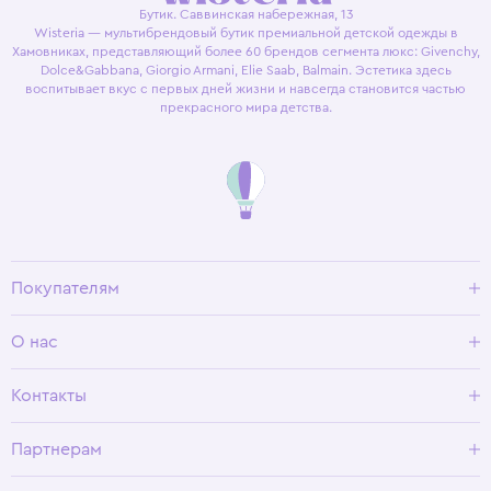
Бутик. Саввинская набережная, 13
Wisteria — мультибрендовый бутик премиальной детской одежды в
Хамовниках, представляющий более 60 брендов сегмента люкс: Givenchy,
Dolce&Gabbana, Giorgio Armani, Elie Saab, Balmain. Эстетика здесь
воспитывает вкус с первых дней жизни и навсегда становится частью
прекрасного мира детства.
Покупателям
Доставка и оплата
О нас
Условия возврата
Гид по размерам
О Wisteria
Контакты
Программа лояльности
Партнерам