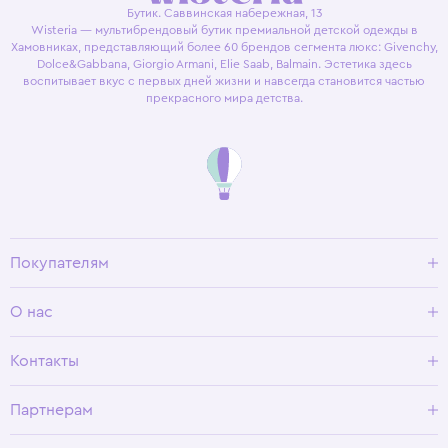
Бутик. Саввинская набережная, 13
Wisteria — мультибрендовый бутик премиальной детской одежды в
Хамовниках, представляющий более 60 брендов сегмента люкс: Givenchy,
Dolce&Gabbana, Giorgio Armani, Elie Saab, Balmain. Эстетика здесь
воспитывает вкус с первых дней жизни и навсегда становится частью
прекрасного мира детства.
Покупателям
Доставка и оплата
О нас
Условия возврата
Гид по размерам
О Wisteria
Контакты
Программа лояльности
Партнерам