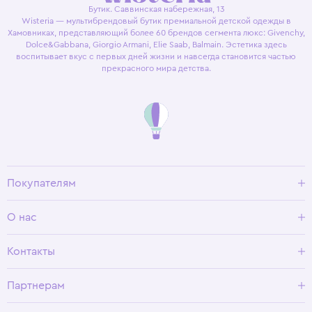
Бутик. Саввинская набережная, 13
Wisteria — мультибрендовый бутик премиальной детской одежды в
Хамовниках, представляющий более 60 брендов сегмента люкс: Givenchy,
Dolce&Gabbana, Giorgio Armani, Elie Saab, Balmain. Эстетика здесь
воспитывает вкус с первых дней жизни и навсегда становится частью
прекрасного мира детства.
Покупателям
Доставка и оплата
О нас
Условия возврата
Гид по размерам
О Wisteria
Контакты
Программа лояльности
Партнерам