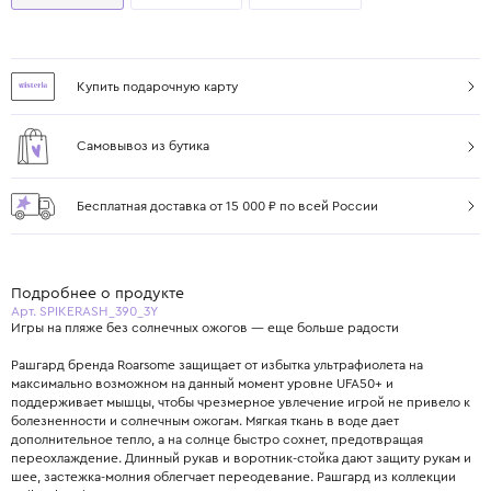
Купить подарочную карту
Самовывоз из бутика
Бесплатная доставка от 15 000 ₽ по всей России
Подробнее о продукте
Арт. SPIKERASH_390_3Y
Игры на пляже без солнечных ожогов — еще больше радости
Рашгард бренда Roarsome защищает от избытка ультрафиолета на
максимально возможном на данный момент уровне UFA50+ и
поддерживает мышцы, чтобы чрезмерное увлечение игрой не привело к
болезненности и солнечным ожогам. Мягкая ткань в воде дает
дополнительное тепло, а на солнце быстро сохнет, предотвращая
переохлаждение. Длинный рукав и воротник-стойка дают защиту рукам и
шее, застежка-молния облегчает переодевание. Рашгард из коллекции