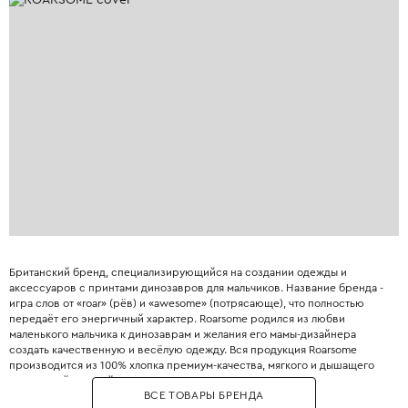
Британский бренд, специализирующийся на создании одежды и
аксессуаров с принтами динозавров для мальчиков. Название бренда -
игра слов от «roar» (рёв) и «awesome» (потрясающе), что полностью
передаёт его энергичный характер. Roarsome родился из любви
маленького мальчика к динозаврам и желания его мамы-дизайнера
создать качественную и весёлую одежду. Вся продукция Roarsome
производится из 100% хлопка премиум-качества, мягкого и дышащего
для нежной детской кожи. Узоры на тканях создаются вручную
ВСЕ ТОВАРЫ БРЕНДА
художниками бренда, что гарантирует уникальность и оригинальность