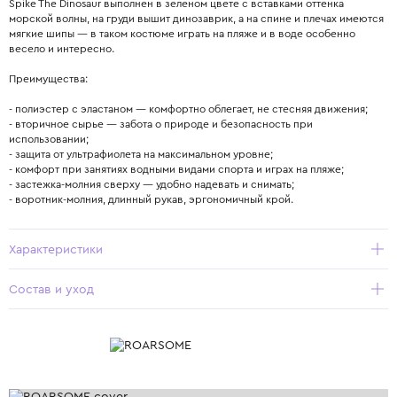
Spike The Dinosaur выполнен в зеленом цвете с вставками оттенка
морской волны, на груди вышит динозаврик, а на спине и плечах имеются
мягкие шипы — в таком костюме играть на пляже и в воде особенно
весело и интересно.
Преимущества:
- полиэстер с эластаном — комфортно облегает, не стесняя движения;
- вторичное сырье — забота о природе и безопасность при
использовании;
- защита от ультрафиолета на максимальном уровне;
- комфорт при занятиях водными видами спорта и играх на пляже;
- застежка-молния сверху — удобно надевать и снимать;
- воротник-молния, длинный рукав, эргономичный крой.
Характеристики
Состав и уход