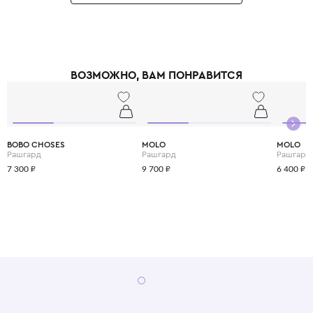
каждого принта. Особенность Roarsome - использование тактильных
элементов: мягкие аппликации из флиса и объёмные фигурки
динозавров на капюшонах, ткани устойчивы к частым стиркам, а принты
не выцветают. Roarsome имеет сертификат Oeko-Tex Standard 100,
подтверждающий безопасность материалов для детей.
ВОЗМОЖНО, ВАМ ПОНРАВИТСЯ
BOBO CHOSES
MOLO
MOLO
Рашгард
Рашгард
Рашгард
7 300 ₽
9 700 ₽
6 400 ₽