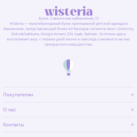
Бутик. Саввинская набережная, 13
Wisteria — мультибрендовый бутик премиальной детской одежды в
Хамовниках, представляющий более 60 брендов сегмента люкс: Givenchy,
Dolce&Gabbana, Giorgio Armani, Elie Saab, Balmain. Эстетика здесь
воспитывает вкус с первых дней жизни и навсегда становится частью
прекрасного мира детства.
Покупателям
Доставка и оплата
О нас
Условия возврата
Гид по размерам
О Wisteria
Контакты
Программа лояльности