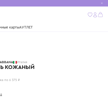
мобиль
бнее
ушки
Подарочные карты
АУТЛЕТ
DOLCE & GABBANA
Италия
РЕМЕНЬ КОЖАНЫЙ
25 500 ₽
или 4 платежа по 6 375 ₽
Цвет: черный