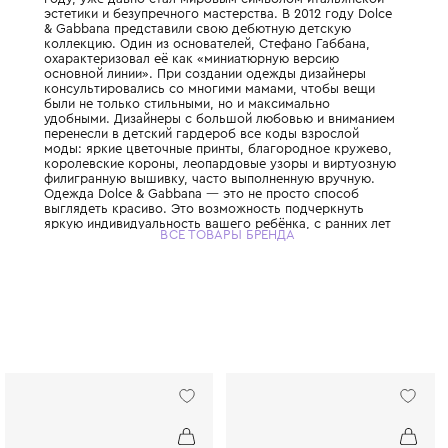
Этот легендарный итальянский Дом моды,
дуэтом Доменико Дольче и Стефано Габбан
году, уже давно стал мировым символом 
эстетики и безупречного мастерства. В 201
& Gabbana представили свою дебютную д
коллекцию. Один из основателей, Стефано
охарактеризовал её как «миниатюрную ве
основной линии». При создании одежды д
консультировались со многими мамами, ч
были не только стильными, но и максимал
удобными. Дизайнеры с большой любовью
перенесли в детский гардероб все коды в
моды: яркие цветочные принты, благород
королевские короны, леопардовые узоры 
филигранную вышивку, часто выполненную
Одежда Dolce & Gabbana — это не просто
выглядеть красиво. Это возможность под
яркую индивидуальность вашего ребёнка, 
ВСЕ ТОВАРЫ БРЕНДА
привить ему уверенность в себе и хороший
главное - сделать его детство по-настоящ