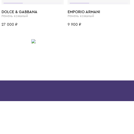
незабываемым и стильным.
ИТСЯ
70
60
65
L
XL
S
M
DOLCE & GABBANA
EMPORIO ARM
Ремень кожаный
Ремень кожаны
27 000 ₽
9 900 ₽
Скачайте наше
приложение