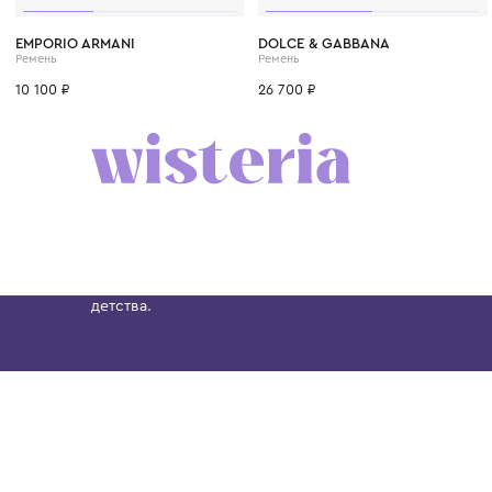
11 лет
12+ лет
16 лет
M
L
XL
EMPORIO ARMANI
DOLCE & GABBANA
Ремень
Ремень
10 100 ₽
26 700 ₽
Бутик. Саввинская набережная, 13
Wisteria — мультибрендовый бутик премиальн
Хамовниках, представляющий более 60 брендо