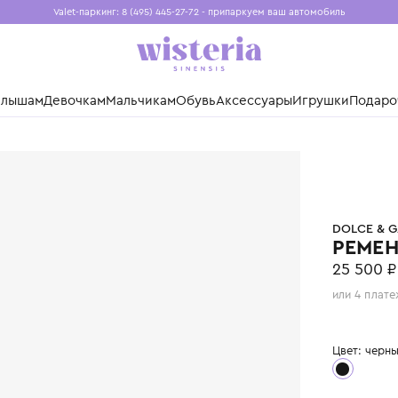
Valet-паркинг: 8 (495) 445-27-72 - припаркуем ваш авто
Бесплатная доставка при заказе от 15 000 ₽
Установите приложение, чтобы покупки были еще удо
нды
Малышам
Девочкам
Мальчикам
Обувь
Аксессуары
Игр