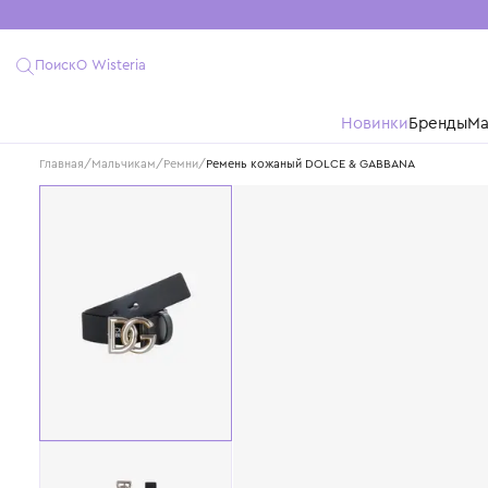
Поиск
О Wisteria
Новинки
Бре
Главная
/
Мальчикам
/
Ремни
/
Ремень кожаный DOLCE & GABBANA