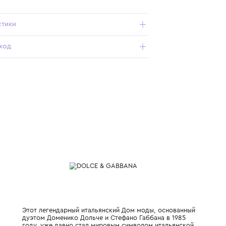
Подробнее о продукте
Арт. EC0083-AF841-80999_900_L
Характеристики
Состав и уход