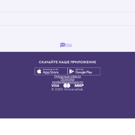
Бутик. Саввинская набережная, 13
ках, представляющий более 60 брендов сегмента люкс: Givenchy, Dolce&Gab
и навсегда становится частью прекрасного мира детс