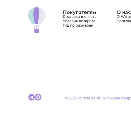
Dolce&Gabbana, Giorgio Armani, Elie Saab, Balm
вкус с первых дней жизни и навсегда станови
детства.
Покупателям
Доставка и оплата
Условия возврата
Гид по размерам