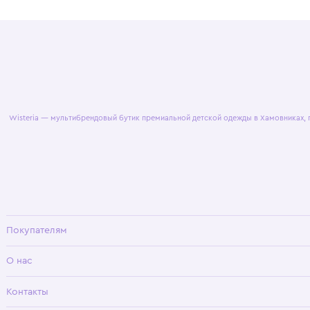
© 2025 WisteriaKids
Публична