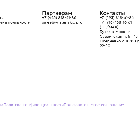
ain. Эстетика здесь воспитывает
тся частью прекрасного мира
О нас
Партнерам
Кон
О Wisteria
+7 (495) 818-61-86
+7 (49
Программа лояльности
sales@wisteriakids.ru
+7 (91
(TG/M
Бутик
Саввин
Ежедн
22:00