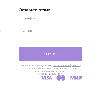
такты
Оставьте отзыв
5) 818-61-86
6) 168-16-61
AX)
 в Москве
ская наб., 13
евно с 10:00 до