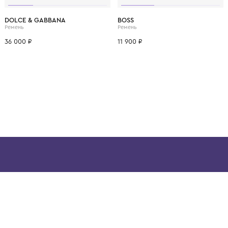
ВОЗМОЖНО, ВАМ ПОНРАВ
M
L
XL
85
80
75
DOLCE & GABBANA
BOSS
Ремень
Ремень
36 000 ₽
11 900 ₽
ой детской одежды в
в сегмента люкс: Givenchy,