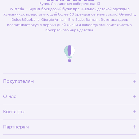
Бутик. Саввинская набережная, 13
Wisteria — мультибрендовый бутик премиальной детской одежды в
Хамовниках, представляющий более 60 брендов сегмента люкс: Givenchy,
Dolce&Gabbana, Giorgio Armani, Elie Saab, Balmain. Эстетика здесь
воспитывает вкус с первых дней жизни и навсегда становится частью
прекрасного мира детства.
Покупателям
Доставка и оплата
О нас
Условия возврата
Гид по размерам
О Wisteria
Контакты
Программа лояльности
Партнерам