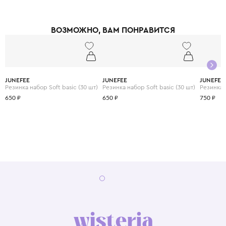
ВОЗМОЖНО, ВАМ ПОНРАВИТСЯ
JUNEFEE
JUNEFEE
JUNEFEE
Резинка набор Soft basic (30 шт)
Резинка набор Soft basic (30 шт)
Резинка b
650 ₽
650 ₽
750 ₽