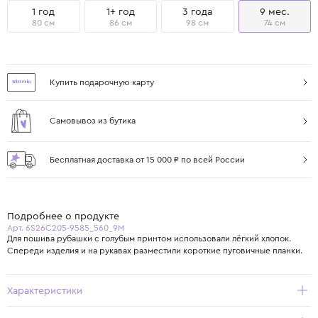
1 год
1+ год
3 года
9 мес.
80 см
86 см
98 см
74 см
Купить подарочную карту
Самовывоз из бутика
Бесплатная доставка от 15 000 ₽ по всей России
Подробнее о продукте
Арт. 6S26C205-9585_560_9M
Для пошива рубашки с голубым принтом использовали лёгкий хлопок.
Спереди изделия и на рукавах разместили короткие пуговичные планки.
Характеристики