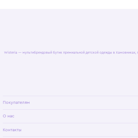
© 2025 WisteriaKids
Публична