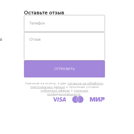
такты
Оставьте отзыв
5) 818-61-86
6) 168-16-61
AX)
 в Москве
ская наб., 13
евно с 10:00 до