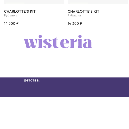
CHARLOTTE'S KIT
CHARLOTTE'S KIT
Рубашка
Рубашка
14 300 ₽
14 300 ₽
Бутик. Саввинская набережная, 13
Wisteria — мультибрендовый бутик премиальн
Хамовниках, представляющий более 60 брендо