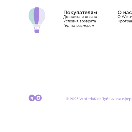
Dolce&Gabbana, Giorgio Armani, Elie Saab, Balm
вкус с первых дней жизни и навсегда станови
детства.
Покупателям
Доставка и оплата
Условия возврата
Гид по размерам