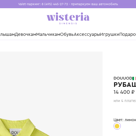
Valet-паркинг: 8 (495) 445-27-72 - припаркуем ваш авто
Бесплатная доставка при заказе от 15 000 ₽
Установите приложение, чтобы покупки были еще удо
нды
Малышам
Девочкам
Мальчикам
Обувь
Аксессуары
Игр