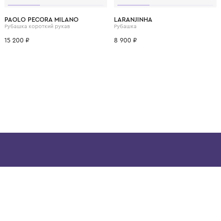
ВОЗМОЖНО, ВАМ ПОНРАВ
8 лет
10 лет
12 лет
14 лет
16 лет
1 год
1+ год
PAOLO PECORA MILANO
LARANJINHA
Рубашка короткий рукав
Рубашка
15 200 ₽
8 900 ₽
ой детской одежды в
в сегмента люкс: Givenchy,