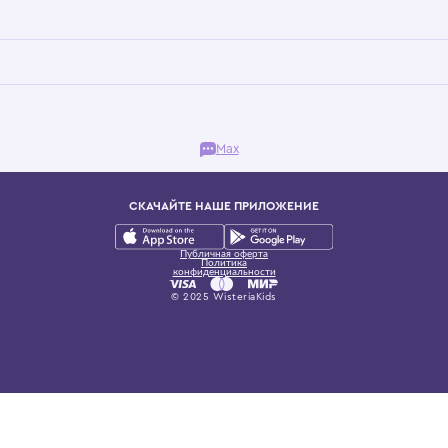
Бутик. Саввинская набережная, 13
ках, представляющий более 60 брендов сегмента люкс: Givenchy, Dolce&Gab
и навсегда становится частью прекрасного мира детс