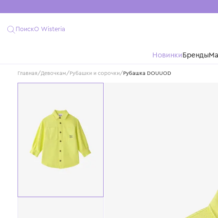
Поиск
О Wisteria
Новинки
Бре
Главная
/
Девочкам
/
Рубашки и сорочки
/
Рубашка DOUUOD