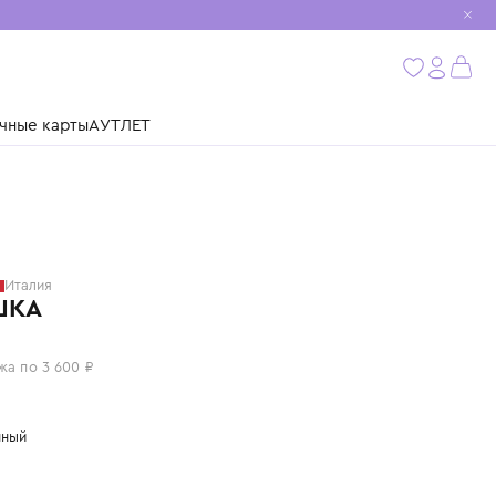
мобиль
бнее
ушки
Подарочные карты
АУТЛЕТ
DOUUOD
Италия
РУБАШКА
14 400 ₽
или 4 платежа по 3 600 ₽
Цвет: лимонный