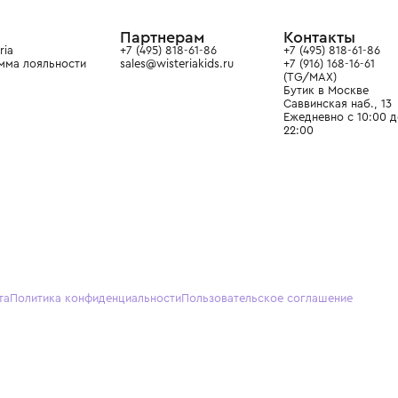
ain. Эстетика здесь воспитывает
тся частью прекрасного мира
О нас
Партнерам
Кон
О Wisteria
+7 (495) 818-61-86
+7 (49
Программа лояльности
sales@wisteriakids.ru
+7 (91
(TG/M
Бутик
Саввин
Ежедн
22:00