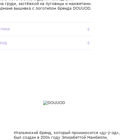
Подробнее о продукте
Арт. DW2P77-Z2469-246_351_6Y
Рубашка из плотного хлопка с двумя накладными
карманами на груди, застёжкой на пуговицы и манжетами.
На левом кармане вышивка с логотипом бренда DOUUOD.
Характеристики
Состав и уход