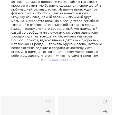
Итальянский бренд, который произносится 
был создан в 2004 году Элизабеттой Мамб
которая однажды просто не могла найти в
простую и стильную базовую одежду для с
любимых нейтральных тонах. Название про
французского «doudou» - так называют м
игрушку или плед, самый первый и любим
малыша. Элизабетта вложила в бренд теп
традиций и настоящий итальянский взгляд 
Каждая коллекция - это современный, ул
casual со свободными силуэтами, которые
хорошо сидят на всех детях. Отличительна
Douuod - принты, вдохновленные детскими
и талисманы бренда — горилла Бруно и с
появляются на одежде и создают атмосфе
игры. Это одежда, которая дает детям ув
себе и ощущение, что они гуляют по самы
улочкам Милана.
ВСЕ ТОВАРЫ БРЕНДА