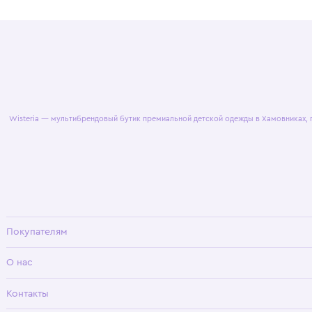
© 2025 WisteriaKids
Публична