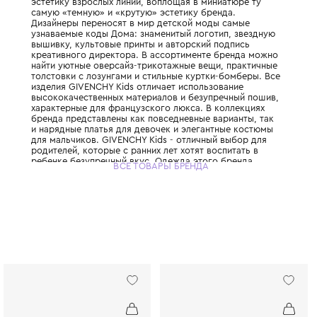
Французский Дом высокой моды GIVENCH
представляет свою линию одежды для са
ценителей стиля. Коллекции органично п
эстетику взрослых линий, воплощая в мин
самую «темную» и «крутую» эстетику брен
Дизайнеры переносят в мир детской моды
узнаваемые коды Дома: знаменитый логоти
вышивку, культовые принты и авторский п
креативного директора. В ассортименте 
найти уютные оверсайз-трикотажные вещи
толстовки с лозунгами и стильные куртки
изделия GIVENCHY Kids отличает использо
высококачественных материалов и безупр
характерные для французского люкса. В к
бренда представлены как повседневные ва
и нарядные платья для девочек и элегант
для мальчиков. GIVENCHY Kids - отличный
родителей, которые с ранних лет хотят вос
ребенке безупречный вкус. Одежда этого
ВСЕ ТОВАРЫ БРЕНДА
позволяет родителям и детям создавать ст
look-образы, копируя детали взрослых на