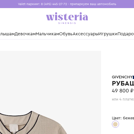
Valet-паркинг: 8 (495) 445-27-72 - припаркуем ваш авто
Бесплатная доставка при заказе от 15 000 ₽
Установите приложение, чтобы покупки были еще удо
нды
Малышам
Девочкам
Мальчикам
Обувь
Аксессуары
Игр