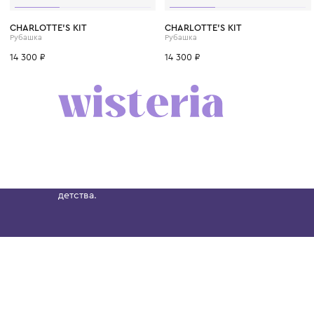
CHARLOTTE'S KIT
CHARLOTTE'S KIT
Рубашка
Рубашка
14 300 ₽
14 300 ₽
Бутик. Саввинская набережная, 13
Wisteria — мультибрендовый бутик премиальн
Хамовниках, представляющий более 60 брендо