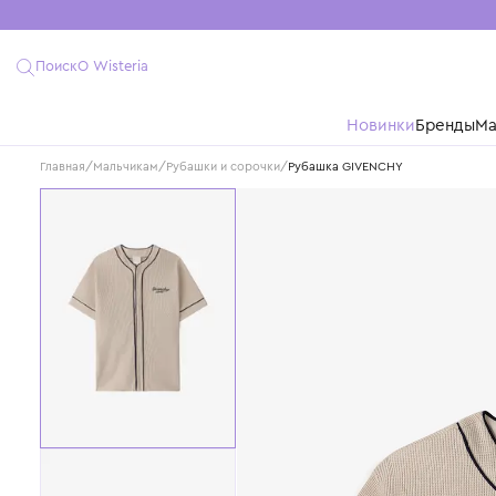
Поиск
О Wisteria
Новинки
Бре
Главная
/
Мальчикам
/
Рубашки и сорочки
/
Рубашка GIVENCHY