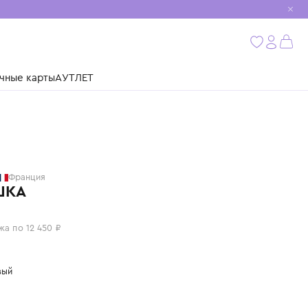
мобиль
бнее
ушки
Подарочные карты
АУТЛЕТ
GIVENCHY
Франция
РУБАШКА
49 800 ₽
или 4 платежа по 12 450 ₽
Цвет: бежевый