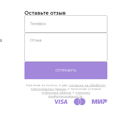
такты
Оставьте отзыв
5) 818-61-86
6) 168-16-61
AX)
 в Москве
ская наб., 13
евно с 10:00 до