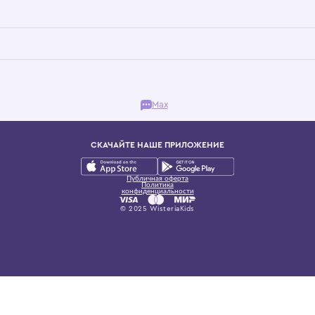
Бутик. Саввинская набережная, 13
ках, представляющий более 60 брендов сегмента люкс: Givenchy, Dolce&Gab
и навсегда становится частью прекрасного мира детс