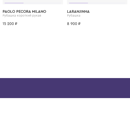
ВОЗМОЖНО, ВАМ ПОНРАВ
8 лет
10 лет
12 лет
14 лет
16 лет
1 год
1+ год
PAOLO PECORA MILANO
LARANJINHA
Рубашка короткий рукав
Рубашка
15 200 ₽
8 900 ₽
ой детской одежды в
в сегмента люкс: Givenchy,