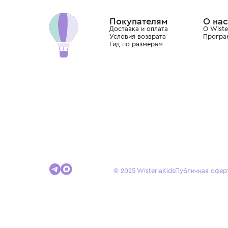
Dolce&Gabbana, Giorgio Armani, Elie Saab, Balm
вкус с первых дней жизни и навсегда станови
детства.
Покупателям
Доставка и оплата
Условия возврата
Гид по размерам