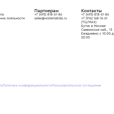
ain. Эстетика здесь воспитывает
тся частью прекрасного мира
О нас
Партнерам
Кон
О Wisteria
+7 (495) 818-61-86
+7 (49
Программа лояльности
sales@wisteriakids.ru
+7 (91
(TG/M
Бутик
Саввин
Ежедн
22:00