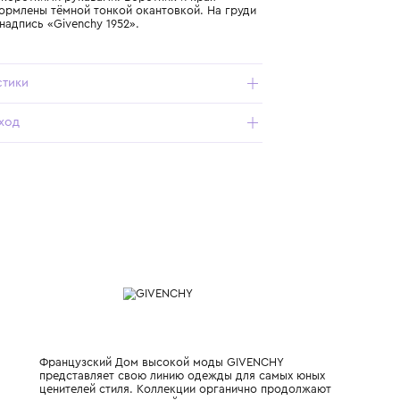
Подробнее о продукте
Арт. H30743-184_050_12Y
Футболка с короткими рукавами. Воротник и края
рукавов оформлены тёмной тонкой окантовкой. На груди
небольшая надпись «Givenchy 1952».
Характеристики
Состав и уход