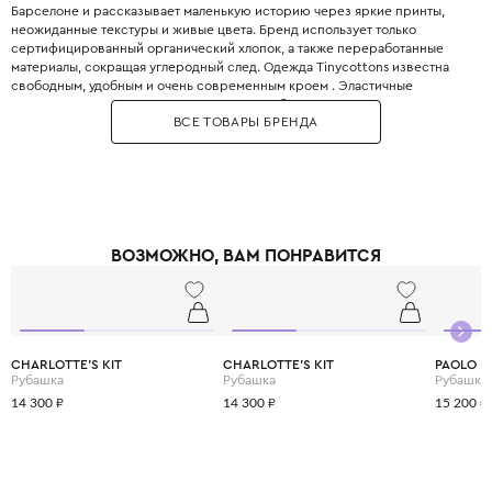
Барселоне и рассказывает маленькую историю через яркие принты,
неожиданные текстуры и живые цвета. Бренд использует только
сертифицированный органический хлопок, а также переработанные
материалы, сокращая углеродный след. Одежда Tinycottons известна
свободным, удобным и очень современным кроем . Эластичные
манжеты, мягкие резинки и плоские швы обеспечивают максимальную
ВСЕ ТОВАРЫ БРЕНДА
свободу движений для игр и сна. Принты являются визитной карточкой
бренда: забавные животные, абстрактные узоры, коллаборации с
современными иллюстраторами. Все краски безопасны для детей и не
выцветают даже после множества стирок. Позвольте вашему ребёнку
носить искусство с первого года жизни.
ВОЗМОЖНО, ВАМ ПОНРАВИТСЯ
CHARLOTTE'S KIT
CHARLOTTE'S KIT
PAOLO P
Рубашка
Рубашка
Рубашка 
14 300 ₽
14 300 ₽
15 200 ₽