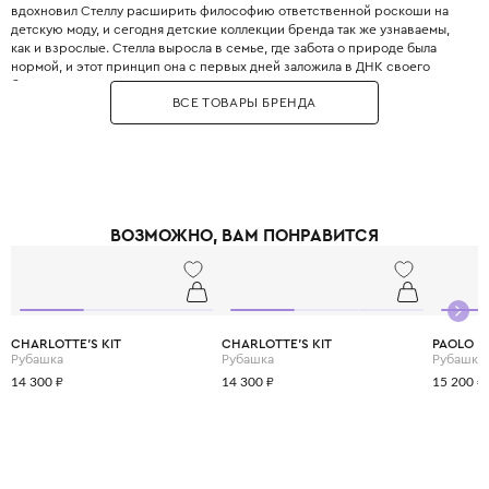
вдохновил Стеллу расширить философию ответственной роскоши на
детскую моду, и сегодня детские коллекции бренда так же узнаваемы,
как и взрослые. Стелла выросла в семье, где забота о природе была
нормой, и этот принцип она с первых дней заложила в ДНК своего
бренда. Бренд использует только инновационные экологичные
ВСЕ ТОВАРЫ БРЕНДА
материалы: органический хлопок, переработанный полиэстер, вискозу
из вторичного сырья и запатентованные веганские материалы. Яркие
принты, абстрактные узоры и смелые цветовые решения делают каждый
образ уникальным и запоминающимся. При этом одежда идеально
подходит для активных детей: мягкие трикотажные ткани не сковывают
движения, а бесшовные технологии исключают натирание. Stella
McCartney Kids создаётся небольшими партиями, соответствуя
ВОЗМОЖНО, ВАМ ПОНРАВИТСЯ
принципам slow fashion: каждая вещь остаётся актуальной не один
сезон. Выбирая Stella McCartney Kids, вы инвестируете в стиль, комфорт
и будущее планеты.
CHARLOTTE'S KIT
CHARLOTTE'S KIT
PAOLO P
Рубашка
Рубашка
Рубашка 
14 300 ₽
14 300 ₽
15 200 ₽