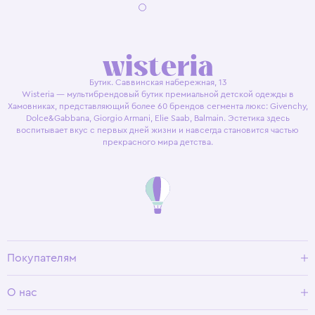
Бутик. Саввинская набережная, 13
Wisteria — мультибрендовый бутик премиальной детской одежды в
Хамовниках, представляющий более 60 брендов сегмента люкс: Givenchy,
Dolce&Gabbana, Giorgio Armani, Elie Saab, Balmain. Эстетика здесь
воспитывает вкус с первых дней жизни и навсегда становится частью
прекрасного мира детства.
Покупателям
Доставка и оплата
О нас
Условия возврата
Гид по размерам