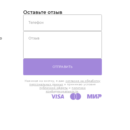
такты
Оставьте отзыв
5) 818-61-86
6) 168-16-61
AX)
 в Москве
ская наб., 13
евно с 10:00 до