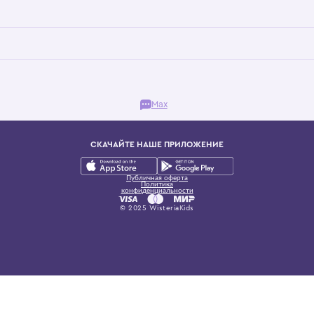
Бутик. Саввинская набережная, 13
ках, представляющий более 60 брендов сегмента люкс: Givenchy, Dolce&Gab
и навсегда становится частью прекрасного мира детс