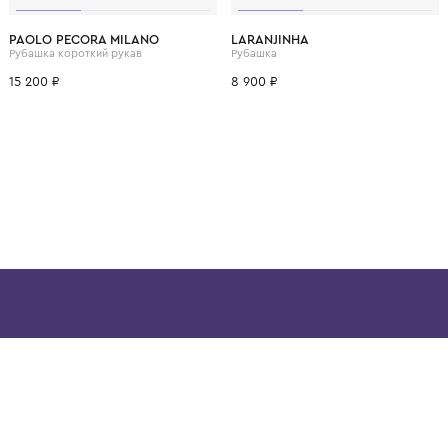
ВОЗМОЖНО, ВАМ ПОНРАВ
8 лет
10 лет
12 лет
14 лет
16 лет
1 год
1+ год
PAOLO PECORA MILANO
LARANJINHA
Рубашка короткий рукав
Рубашка
15 200 ₽
8 900 ₽
ой детской одежды в
в сегмента люкс: Givenchy,