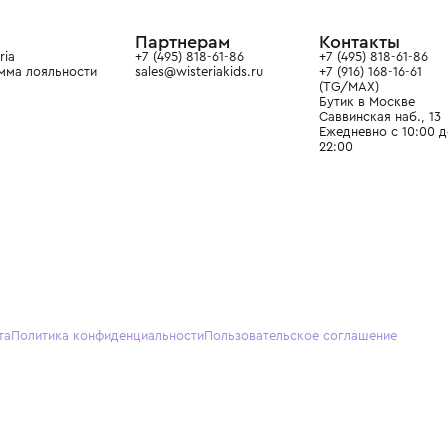
ain. Эстетика здесь воспитывает
тся частью прекрасного мира
О нас
Партнерам
Кон
О Wisteria
+7 (495) 818-61-86
+7 (49
Программа лояльности
sales@wisteriakids.ru
+7 (91
(TG/M
Бутик
Саввин
Ежедн
22:00