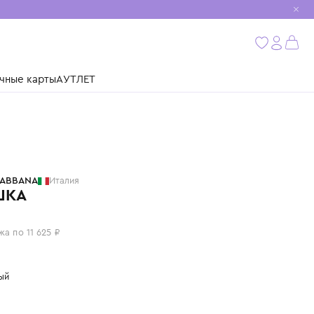
мобиль
бнее
ушки
Подарочные карты
АУТЛЕТ
DOLCE & GABBANA
Италия
РУБАШКА
46 500 ₽
или 4 платежа по 11 625 ₽
Цвет: зеленый