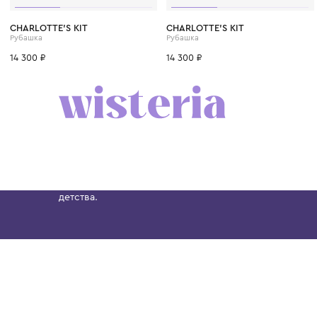
CHARLOTTE'S KIT
CHARLOTTE'S KIT
Рубашка
Рубашка
14 300 ₽
14 300 ₽
Бутик. Саввинская набережная, 13
Wisteria — мультибрендовый бутик премиальн
Хамовниках, представляющий более 60 брендо