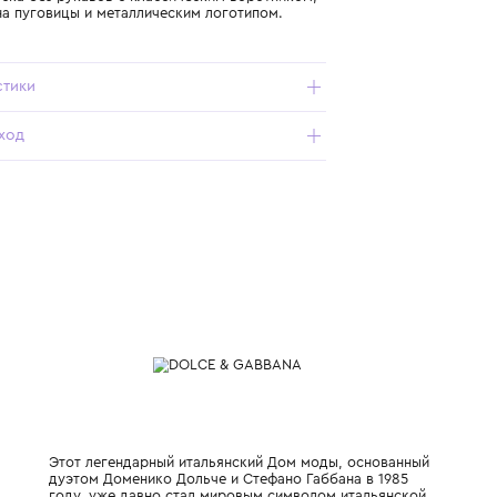
Подробнее о продукте
Арт. L56S34-FUM4G_390_12Y
Зеленая блузка без рукавов с классическим воротником,
застежкой на пуговицы и металлическим логотипом.
Характеристики
Состав и уход