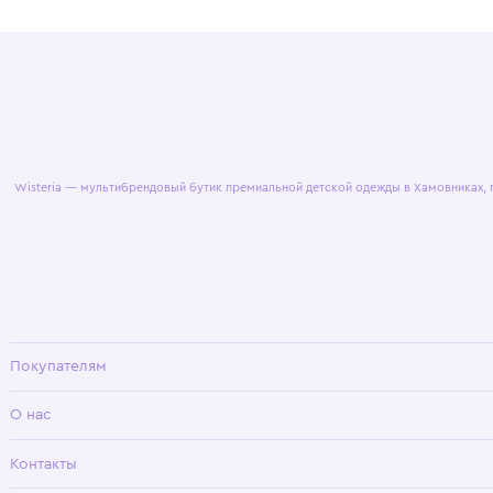
© 2025 WisteriaKids
Публична