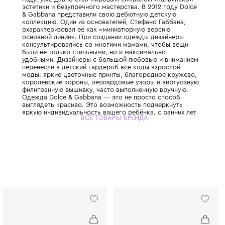
Этот легендарный итальянский Дом моды,
дуэтом Доменико Дольче и Стефано Габбан
году, уже давно стал мировым символом 
эстетики и безупречного мастерства. В 201
& Gabbana представили свою дебютную д
коллекцию. Один из основателей, Стефано
охарактеризовал её как «миниатюрную ве
основной линии». При создании одежды д
консультировались со многими мамами, ч
были не только стильными, но и максимал
удобными. Дизайнеры с большой любовью
перенесли в детский гардероб все коды в
моды: яркие цветочные принты, благород
королевские короны, леопардовые узоры 
филигранную вышивку, часто выполненную
Одежда Dolce & Gabbana — это не просто
выглядеть красиво. Это возможность под
яркую индивидуальность вашего ребёнка, 
ВСЕ ТОВАРЫ БРЕНДА
привить ему уверенность в себе и хороший
главное - сделать его детство по-настоящ