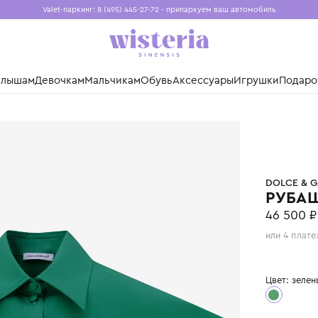
Valet-паркинг: 8 (495) 445-27-72 - припаркуем ваш авто
Бесплатная доставка при заказе от 15 000 ₽
Установите приложение, чтобы покупки были еще удо
нды
Малышам
Девочкам
Мальчикам
Обувь
Аксессуары
Игр