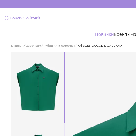
Поиск
О Wisteria
Новинки
Бре
Главная
/
Девочкам
/
Рубашки и сорочки
/
Рубашка DOLCE & GABBANA