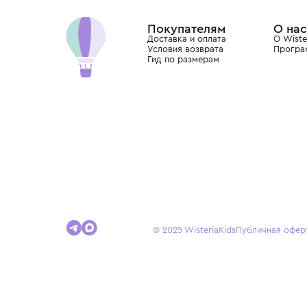
Dolce&Gabbana, Giorgio Armani, Elie Saab, Balm
вкус с первых дней жизни и навсегда станови
детства.
Покупателям
Доставка и оплата
Условия возврата
Гид по размерам