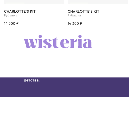
CHARLOTTE'S KIT
CHARLOTTE'S KIT
Рубашка
Рубашка
14 300 ₽
14 300 ₽
Бутик. Саввинская набережная, 13
Wisteria — мультибрендовый бутик премиальн
Хамовниках, представляющий более 60 брендо