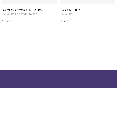
ВОЗМОЖНО, ВАМ ПОНРАВ
8 лет
10 лет
12 лет
14 лет
16 лет
1 год
1+ год
PAOLO PECORA MILANO
LARANJINHA
Рубашка короткий рукав
Рубашка
15 200 ₽
8 900 ₽
ой детской одежды в
в сегмента люкс: Givenchy,