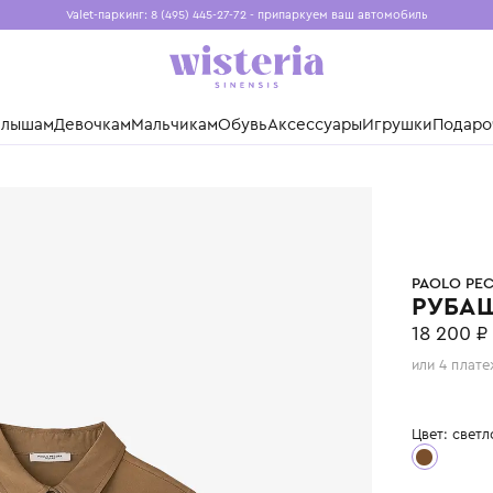
Valet-паркинг: 8 (495) 445-27-72 - припаркуем ваш авто
Бесплатная доставка при заказе от 15 000 ₽
Установите приложение, чтобы покупки были еще удо
нды
Малышам
Девочкам
Мальчикам
Обувь
Аксессуары
Игр
ILANO