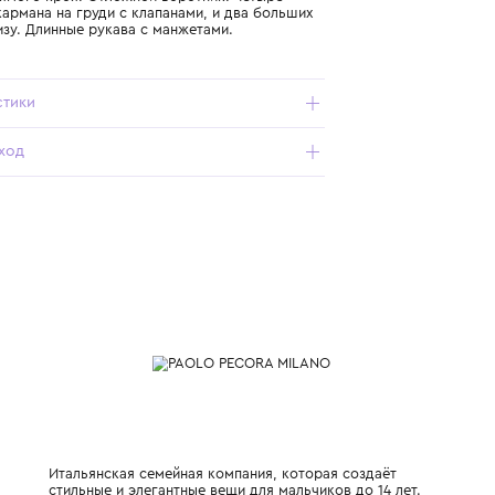
Подробнее о продукте
Арт. PP4067-KEIGE_704_14Y
Рубашка прямого кроя. Отложной воротник. Четыре
накладных кармана на груди с клапанами, и два больших
кармана внизу. Длинные рукава с манжетами.
Характеристики
Состав и уход