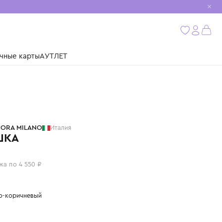
мобиль
бнее
ушки
Подарочные карты
АУТЛЕТ
PAOLO PECORA MILANO
Италия
РУБАШКА
18 200 ₽
или 4 платежа по 4 550 ₽
Цвет: светло-коричневый