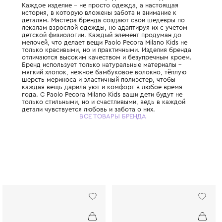
Итальянская семейная компания, которая 
стильные и элегантные вещи для мальчиков
Каждое изделие – не просто одежда, а на
история, в которую вложены забота и вни
деталям. Мастера бренда создают свои ш
лекалам взрослой одежды, но адаптируя и
детской физиологии. Каждый элемент про
мелочей, что делает вещи Paolo Pecora Mil
только красивыми, но и практичными. Изд
отличаются высоким качеством и безупре
Бренд использует только натуральные мат
мягкий хлопок, нежное бамбуковое волок
шерсть мериноса и эластичный полиэстер,
каждая вещь дарила уют и комфорт в люб
года. С Paolo Pecora Milano Kids ваши дети
только стильными, но и счастливыми, ведь
детали чувствуется любовь и забота о них.
ВСЕ ТОВАРЫ БРЕНДА