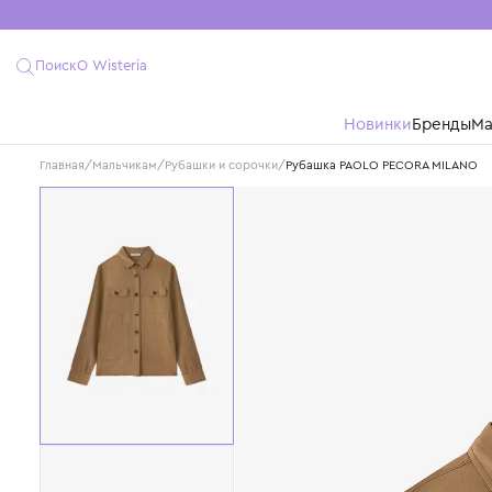
Поиск
О Wisteria
Новинки
Бре
Главная
/
Мальчикам
/
Рубашки и сорочки
/
Рубашка PAOLO PECORA M