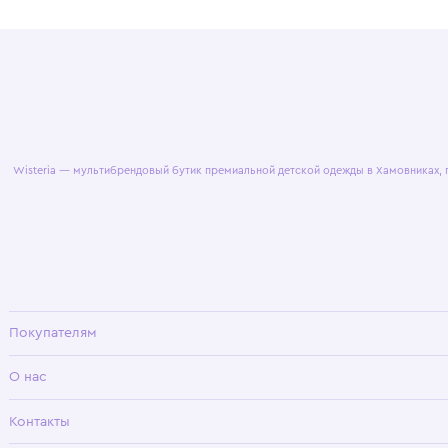
© 2025 WisteriaKids
Публична