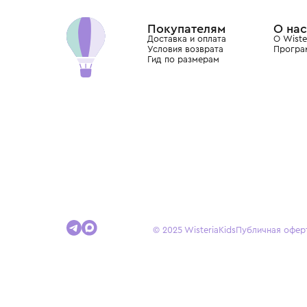
Dolce&Gabbana, Giorgio Armani, Elie Saab, Balm
вкус с первых дней жизни и навсегда станови
детства.
Покупателям
Доставка и оплата
Условия возврата
Гид по размерам