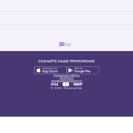
Бутик. Саввинская набережная, 13
ках, представляющий более 60 брендов сегмента люкс: Givenchy, Dolce&Gab
и навсегда становится частью прекрасного мира детс