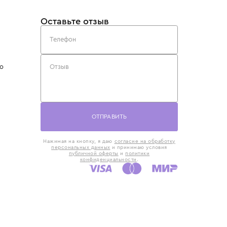
такты
Оставьте отзыв
5) 818-61-86
6) 168-16-61
AX)
 в Москве
ская наб., 13
евно с 10:00 до