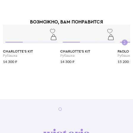
выцветают даже после множества стирок. Позвольте вашему ребёнку
носить искусство с первого года жизни.
ВОЗМОЖНО, ВАМ ПОНРАВИТСЯ
CHARLOTTE'S KIT
CHARLOTTE'S KIT
PAOLO P
Рубашка
Рубашка
Рубашка 
14 300 ₽
14 300 ₽
15 200 ₽