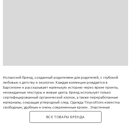
Испанский бренд, созданный родителями для родителей, с глубокой
любовью к детству и экологии. Каждая коллекция рождается в
Барселоне и рассказывает маленькую историю через яркие принты,
неожиданные текстуры и живые цвета. Бренд использует только
сертифицированный органический хлопок, а также переработанные
материалы, сокращая углеродный след. Одежда Tinycottons известна
свободным, удобным и очень современным кроем . Эластичные
манжеты, мягкие резинки и плоские швы обеспечивают максимальную
ВСЕ ТОВАРЫ БРЕНДА
свободу движений для игр и сна. Принты являются визитной карточкой
бренда: забавные животные, абстрактные узоры, коллаборации с
современными иллюстраторами. Все краски безопасны для детей и не