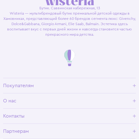
Бутик. Саввинская набережная, 13
Wisteria — мультибрендовый бутик премиальной детской одежды в
Хамовниках, представляющий более 60 брендов сегмента люкс: Givenchy,
Dolce&Gabbana, Giorgio Armani, Elie Saab, Balmain. Эстетика здесь
воспитывает вкус с первых дней жизни и навсегда становится частью
прекрасного мира детства.
Покупателям
Доставка и оплата
О нас
Условия возврата
Гид по размерам
О Wisteria
Контакты
Программа лояльности
Партнерам