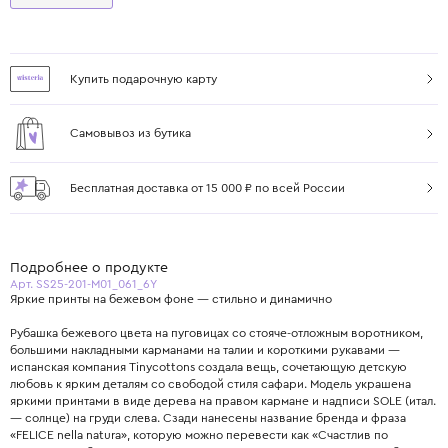
Купить подарочную карту
Самовывоз из бутика
Бесплатная доставка от 15 000 ₽ по всей России
Подробнее о продукте
Арт. SS25-201-M01_061_6Y
Яркие принты на бежевом фоне — стильно и динамично
Рубашка бежевого цвета на пуговицах со стояче-отложным воротником,
большими накладными карманами на талии и короткими рукавами —
испанская компания Tinycottons создала вещь, сочетающую детскую
любовь к ярким деталям со свободой стиля сафари. Модель украшена
яркими принтами в виде дерева на правом кармане и надписи SOLE (итал.
— солнце) на груди слева. Сзади нанесены название бренда и фраза
«FELICE nella natura», которую можно перевести как «Счастлив по