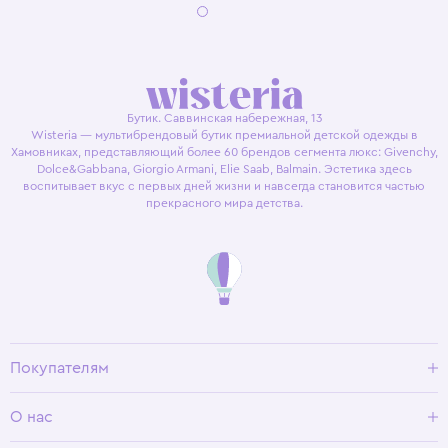
Бутик. Саввинская набережная, 13
Wisteria — мультибрендовый бутик премиальной детской одежды в
Хамовниках, представляющий более 60 брендов сегмента люкс: Givenchy,
Dolce&Gabbana, Giorgio Armani, Elie Saab, Balmain. Эстетика здесь
воспитывает вкус с первых дней жизни и навсегда становится частью
прекрасного мира детства.
Покупателям
Доставка и оплата
О нас
Условия возврата
Гид по размерам