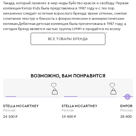
Такада, который привнес в мир моды буйство красок и свободу. Первая
коллекция Kenzo Kids была представлена в 1987 году и с тех пор
неизменно следует эстетике взрослого бренда: яркие оттенки, смелое
сочетание текстур и близость к флористическим и анималистическим
мотивам.Дебютная детская коллекция была презентована в 1987 году, а
сегодня бренд является частью группы LVMH и продаётся по всему
миру. Одежда Kenzo Kids создана для юных исследователей, которые не
ВСЕ ТОВАРЫ БРЕНДА
боятся выделяться и любят яркую жизнь.Дизайн часто опирается на
фольклорные мотивы и этнические узоры, что придает образам
неповторимую харизму. При создании детской одежды Kenzo
используются только гипоаллергенные и безопасные ткани
высочайшего качества, что гарантирует здоровье кожи малыша. В
коллекциях можно найти как серьёзные наряды для торжественных
случаев, так и яркие футболки и худи для повседневных приключений.
ВОЗМОЖНО, ВАМ ПОНРАВИТСЯ
Kenzo Kids поддерживает концепцию «граждан без границ», объединяя
японские корни и парижское влияние. Сотрудничество с экспертами из
CWF (Children Worldwide Fashion) гарантирует безупречный крой и
комфорт, соответствующий всем потребностям растущего организма.
STELLA MCCARTNEY
STELLA MCCARTNEY
EMPORIO
Рюкзак
Рюкзак
Рюкзак
24 100 ₽
19 400 ₽
28 400 ₽