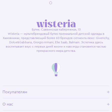
Бутик. Саввинская набережная, 13
Wisteria — мультибрендовый бутик премиальной детской одежды в
Хамовниках, представляющий более 60 брендов сегмента люкс: Givenchy,
Dolce&Gabbana, Giorgio Armani, Elie Saab, Balmain. Эстетика здесь
воспитывает вкус с первых дней жизни и навсегда становится частью
прекрасного мира детства.
Покупателям
Доставка и оплата
О нас
Условия возврата
Гид по размерам