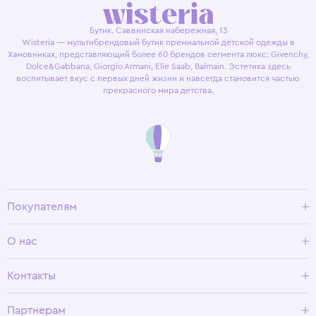
Бутик. Саввинская набережная, 13
Wisteria — мультибрендовый бутик премиальной детской одежды в
Хамовниках, представляющий более 60 брендов сегмента люкс: Givenchy,
Dolce&Gabbana, Giorgio Armani, Elie Saab, Balmain. Эстетика здесь
воспитывает вкус с первых дней жизни и навсегда становится частью
прекрасного мира детства.
Покупателям
Доставка и оплата
О нас
Условия возврата
Гид по размерам
О Wisteria
Контакты
Программа лояльности
Партнерам