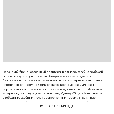
Испанский бренд, созданный родителями для родителей, с глубокой
любовью к детству и экологии. Каждая коллекция рождается в
Барселоне и рассказывает маленькую историю через яркие принты,
неожиданные текстуры и живые цвета. Бренд использует только
сертифицированный органический хлопок, а также переработанные
материалы, сокращая углеродный след. Одежда Tinycottons известна
свободным, удобным и очень современным кроем . Эластичные
манжеты, мягкие резинки и плоские швы обеспечивают максимальную
ВСЕ ТОВАРЫ БРЕНДА
свободу движений для игр и сна. Принты являются визитной карточкой
бренда: забавные животные, абстрактные узоры, коллаборации с