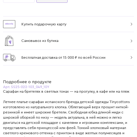
Купить подарочную карту
Самовывоз из бутика
Бесплатная доставка от 15 000 ₽ по всей России
Подробнее о продукте
Арт. SS25-022-103_049_10Y
Сарафан на бретелях в светлых тонах — на прогулку, в кафе или на пляж
Летнее платье-сарафан испанского бренда детской одежды Tinycottons
изготовлено из натурального хлопка. Облегающий верх прошит ниткой-
резинкой и имеет широкие бретели. Свободная юбка длиной миди с
широкой оборкой по низу — модель актуальна, в ней можно и легко
двигаться на детской площадке с качелями и игровыми комплексами, и
представлять себя принцессой или феей. Тонкий хлопковый материал
светлого кремового оттенка с принтом в виде желтых полумесяцев и