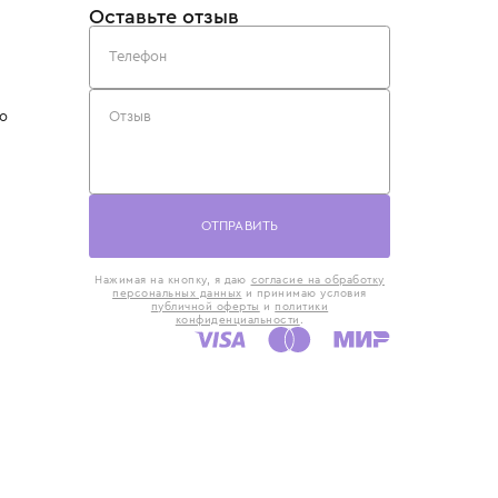
такты
Оставьте отзыв
5) 818-61-86
6) 168-16-61
AX)
 в Москве
ская наб., 13
евно с 10:00 до
ОТПРАВИТЬ