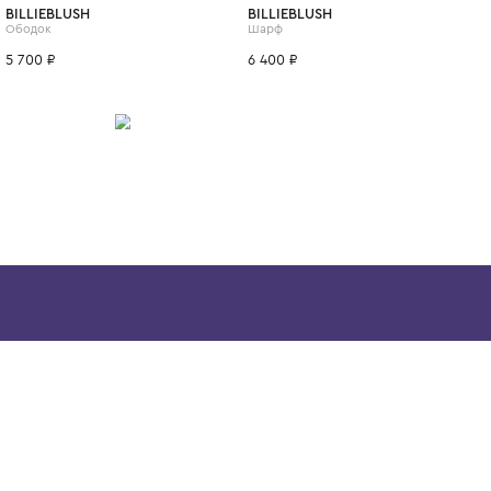
ИТСЯ
BILLIEBLUSH
BILLIEBLUSH
Ободок
Шарф
5 700 ₽
6 400 ₽
Скачайте наше
приложение