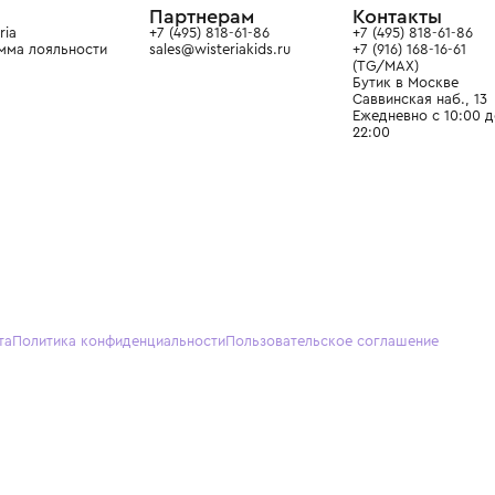
О нас
Партнерам
Кон
О Wisteria
+7 (495) 818-61-86
+7 (49
Программа лояльности
sales@wisteriakids.ru
+7 (91
(TG/M
Бутик
Саввин
Ежедн
22:00