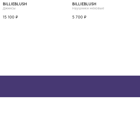
ВОЗМОЖНО, ВАМ ПОНРАВ
4 года
6 лет
8 лет
10 лет
12 лет
BILLIEBLUSH
BILLIEBLUSH
Джинсы
Наушники меховые
15 100 ₽
5 700 ₽
ой детской одежды в
в сегмента люкс: Givenchy,
ain. Эстетика здесь воспитывает
тся частью прекрасного мира