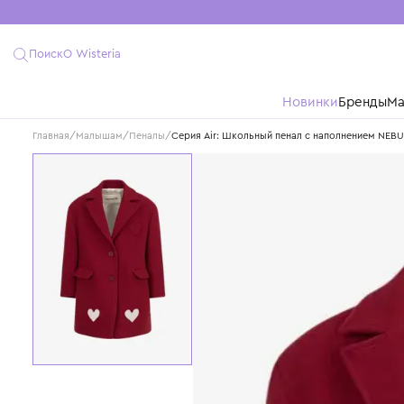
Поиск
О Wisteria
Новинки
Бре
Главная
/
Малышам
/
Пеналы
/
Серия Air: Школьный пенал с наполне