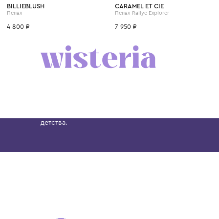
BILLIEBLUSH
CARAMEL ET CIE
Пенал
Пенал Rallye Explorer
4 800 ₽
7 950 ₽
Бутик. Саввинская набережная, 13
Wisteria — мультибрендовый бутик премиальн
Хамовниках, представляющий более 60 брендо
Dolce&Gabbana, Giorgio Armani, Elie Saab, Balm
вкус с первых дней жизни и навсегда станови
детства.