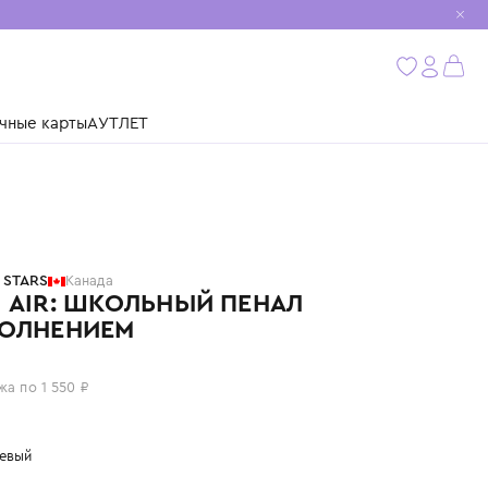
мобиль
бнее
ушки
Подарочные карты
АУТЛЕТ
NEBULOUS STARS
Канада
СЕРИЯ AIR: ШКОЛЬНЫЙ ПЕНАЛ
С НАПОЛНЕНИЕМ
6 200 ₽
или 4 платежа по 1 550 ₽