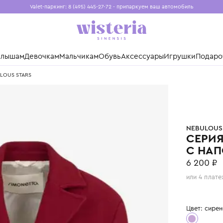
Valet-паркинг: 8 (495) 445-27-72 - припаркуем ваш авто
Бесплатная доставка при заказе от 15 000 ₽
Установите приложение, чтобы покупки были еще удо
нды
Малышам
Девочкам
Мальчикам
Обувь
Аксессуары
Игр
нием NEBULOUS STARS