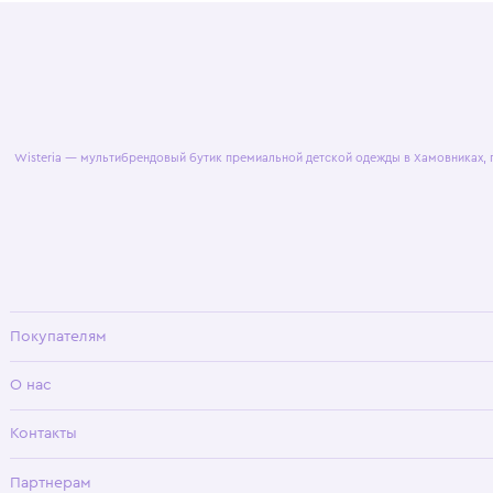
© 2025 WisteriaKids
Публична
Wisteria — мультибрендовый бутик премиальной детской одежды в Хамовни