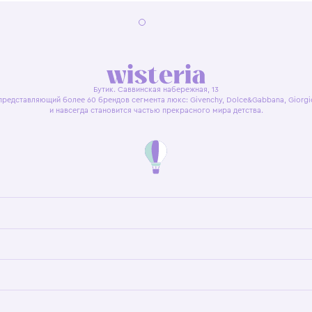
я оферта
Политика конфиденциальности
Пользовательское согл
Бутик. Саввинская набережная, 13
ках, представляющий более 60 брендов сегмента люкс: Givenchy, Dolce&Gab
и навсегда становится частью прекрасного мира детс