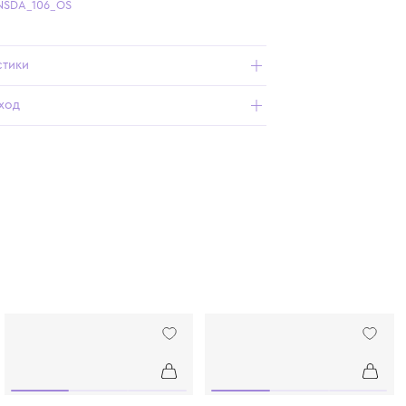
Бесплатная доставка от 15 000 ₽ по всей России
Подробнее о продукте
Арт. 12609-NSDA_106_OS
Характеристики
Состав и уход