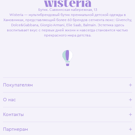
Бутик. Саввинская набережная, 13
Wisteria — мультибрендовый бутик премиальной детской одежды в
Хамовниках, представляющий более 60 брендов сегмента люкс: Givenchy,
Dolce&Gabbana, Giorgio Armani, Elie Saab, Balmain. Эстетика здесь
воспитывает вкус с первых дней жизни и навсегда становится частью
прекрасного мира детства.
Покупателям
Доставка и оплата
О нас
Условия возврата
Гид по размерам
О Wisteria
Контакты
Программа лояльности
Партнерам