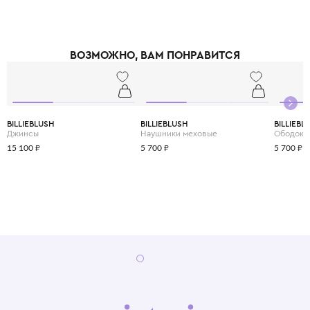
ВОЗМОЖНО, ВАМ ПОНРАВИТСЯ
BILLIEBLUSH
BILLIEBLUSH
BILLIEBL
Джинсы
Наушники меховые
Ободок
15 100 ₽
5 700 ₽
5 700 ₽