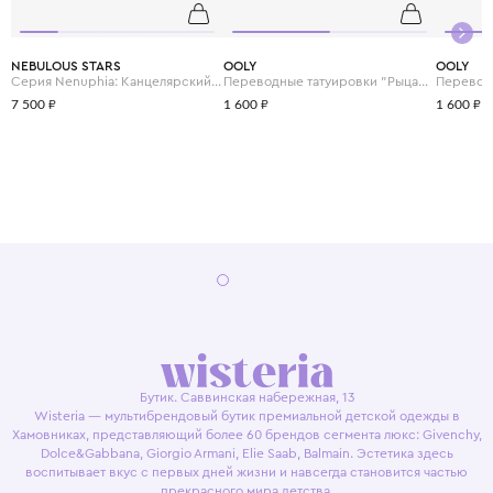
NEBULOUS STARS
OOLY
OOLY
Серия Nenuphia: Канцелярский набор с личным дневником
Переводные татуировки "Рыцари и драконы"
7 500 ₽
1 600 ₽
1 600 ₽
Бутик. Саввинская набережная, 13
Wisteria — мультибрендовый бутик премиальной детской одежды в
Хамовниках, представляющий более 60 брендов сегмента люкс: Givenchy,
Dolce&Gabbana, Giorgio Armani, Elie Saab, Balmain. Эстетика здесь
воспитывает вкус с первых дней жизни и навсегда становится частью
прекрасного мира детства.