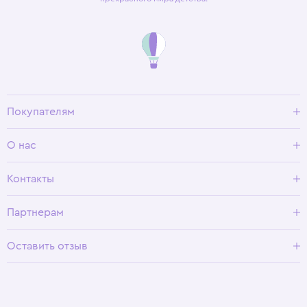
Покупателям
Доставка и оплата
О нас
Условия возврата
Гид по размерам
О Wisteria
Контакты
Программа лояльности
Партнерам
Оставить отзыв