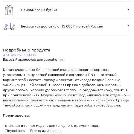
Самовывоз из бутика
Бесплатная доставка от 15 000 ₽ по всей России
Подробнее о продукте
Арт. AW25-140-M05
Базовый аксессуар для casual-стиля
Коричневая шапка-бини плотной вязки с широким отворотом,
украшенным контрастной нашивкой с логотипом TINY — отличный
вариант, чтобы согреть голову и защитить от холода поздней осенью,
зимой или ранней весной. Смесовая пряжа с добавлением шерсти и
других волокон хорошо удерживает тепло, не раздражает кожу, приятна
при прикосновениях. Модель можно носить под капюшон или отдельно —
шапка отлично сочетается как с вещами из коллекций испанского бренда
Tinycottons, так и с другими предметами гардероба и аксессуарами.
Преимущества:
- стильная и теплая модель для холодного времени года;
- Tinycottons — бренд из Испании;