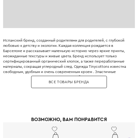
Испанский бренд, созданный родителями для родителей, с глубокой
любовью к детству и экологии. Каждая коллекция рождается в
Барселоне и рассказывает маленькую историю через яркие принты,
неожиданные текстуры и живые цвета. Бренд использует только
сертифицированный органический хлопок, а также переработанные
материалы, сокращая углеродный след. Одежда Tinycottons известна
свободным, удобным и очень современным кроем . Эластичные
манжеты, мягкие резинки и плоские швы обеспечивают максимальную
ВСЕ ТОВАРЫ БРЕНДА
свободу движений для игр и сна. Принты являются визитной карточкой
бренда: забавные животные, абстрактные узоры, коллаборации с
современными иллюстраторами. Все краски безопасны для детей и не
выцветают даже после множества стирок. Позвольте вашему ребёнку
носить искусство с первого года жизни.
ВОЗМОЖНО, ВАМ ПОНРАВИТСЯ