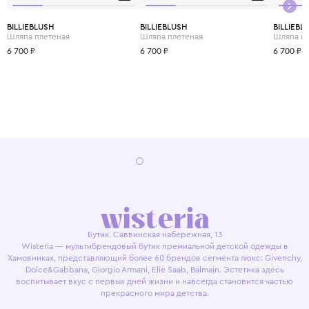
BILLIEBLUSH
BILLIEBLUSH
BILLIEBL
Шляпа плетеная
Шляпа плетеная
Шляпа п
6 700 ₽
6 700 ₽
6 700 ₽
Бутик. Саввинская набережная, 13
Wisteria — мультибрендовый бутик премиальной детской одежды в
Хамовниках, представляющий более 60 брендов сегмента люкс: Givenchy,
Dolce&Gabbana, Giorgio Armani, Elie Saab, Balmain. Эстетика здесь
воспитывает вкус с первых дней жизни и навсегда становится частью
прекрасного мира детства.