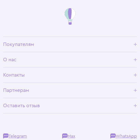
Покупателям
Доставка и оплата
О нас
Условия возврата
Гид по размерам
О Wisteria
Контакты
Программа лояльности
Партнерам
Оставить отзыв
Telegram
Max
WhatsApp