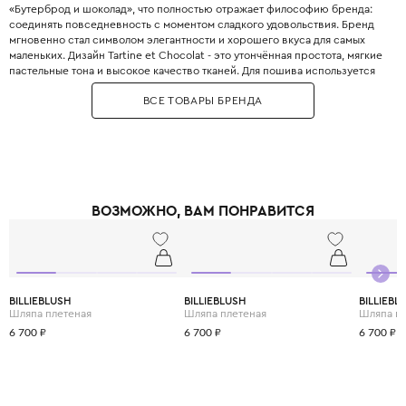
«Бутерброд и шоколад», что полностью отражает философию бренда:
соединять повседневность с моментом сладкого удовольствия. Бренд
мгновенно стал символом элегантности и хорошего вкуса для самых
маленьких. Дизайн Tartine et Chocolat - это утончённая простота, мягкие
пастельные тона и высокое качество тканей. Для пошива используется
хлопок-пике, тонкая шерсть, кашемир, альпака и ангора, а также кружева
ВСЕ ТОВАРЫ БРЕНДА
ручной работы. Особое место занимают церемониальные коллекции:
крестильные платья, костюмы для первого причастия и наряды на
свадьбу. Бренд также выпускает коллекцию мебели и аксессуаров для
детской комнаты в едином стиле. Tartine et Chocolat первым в мире
открыл концептуальный бутик детской одежды в Париже на бульваре
Сен-Жермен. Звёздные поклонницы бренда: Кейт Миддлтон принцу
Джорджу выбирала наряды именно Tartine et Chocolat. Выбирая Tartine
ВОЗМОЖНО, ВАМ ПОНРАВИТСЯ
et Chocolat, вы приобщаете своего ребёнка к истинной французской
роскоши, которая звучит негромко, но узнаётся сразу. Это одежда,
которую передают по наследству и хранят как воспоминание о сладких
мгновениях детства.
BILLIEBLUSH
BILLIEBLUSH
BILLIEBL
Шляпа плетеная
Шляпа плетеная
Шляпа п
6 700 ₽
6 700 ₽
6 700 ₽