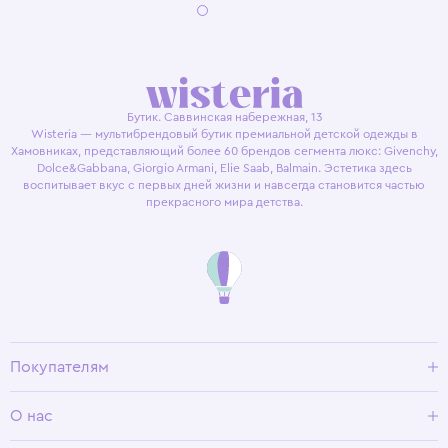
Бутик. Саввинская набережная, 13
Wisteria — мультибрендовый бутик премиальной детской одежды в
Хамовниках, представляющий более 60 брендов сегмента люкс: Givenchy,
Dolce&Gabbana, Giorgio Armani, Elie Saab, Balmain. Эстетика здесь
воспитывает вкус с первых дней жизни и навсегда становится частью
прекрасного мира детства.
Покупателям
Доставка и оплата
О нас
Условия возврата
Гид по размерам