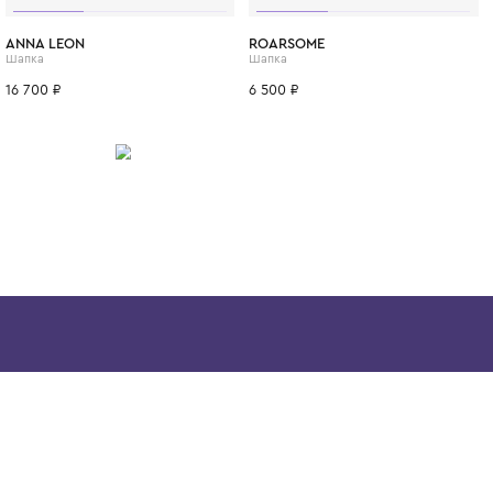
Каждая вещь, от брюк до худи, становит
предметом гардероба на весь холодный с
предлагает изысканную цветовую гамму,
как классические оттенки, так и современ
пастельные тона. Выбирая GIORGETTI, вы 
ребенку ощущение нежности, тепла и исти
ИТСЯ
итальянского стиля.
42-44
44-46
46-48
ANNA LEON
ROARSOME
Шапка
Шапка
16 700 ₽
6 500 ₽
Скачайте наше
приложение