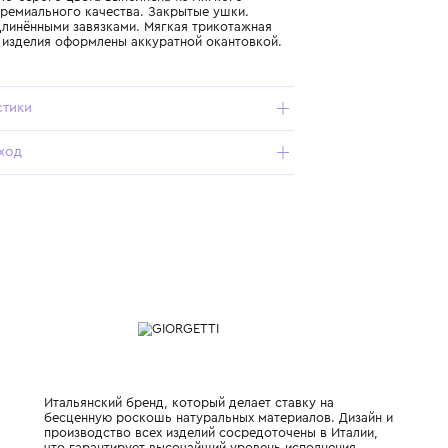
Подробнее о продукте
Арт. MB437-351_816_1+Y
Шапка светло-серого цвета выполнена из мягкого
кашемира премиального качества. Закрытые ушки.
Модель с удлинёнными завязками. Мягкая трикотажная
вязка. Края изделия оформлены аккуратной окантовкой.
Характеристики
Состав и уход