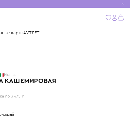
мобиль
бнее
ушки
Подарочные карты
АУТЛЕТ
GIORGETTI
Италия
ШАПКА КАШЕМИРОВАЯ
13 900 ₽
или 4 платежа по 3 475 ₽
Цвет: светло-серый