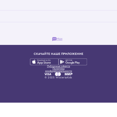
Бутик. Саввинская набережная, 13
ках, представляющий более 60 брендов сегмента люкс: Givenchy, Dolce&Gab
и навсегда становится частью прекрасного мира детс