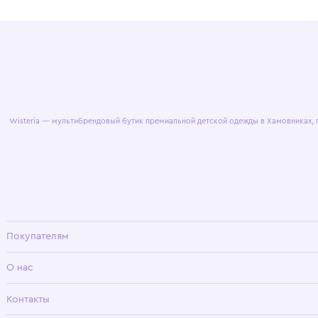
© 2025 WisteriaKids
Публична