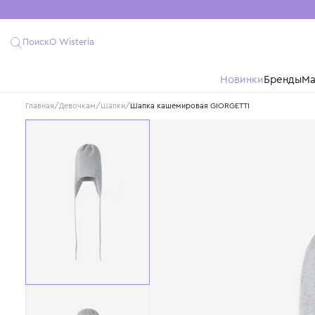
Поиск
О Wisteria
Новинки
Бре
Главная
/
Девочкам
/
Шапки
/
Шапка кашемировая GIORGETTI