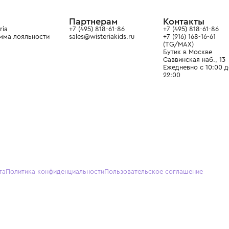
ain. Эстетика здесь воспитывает
тся частью прекрасного мира
О нас
Партнерам
Кон
О Wisteria
+7 (495) 818-61-86
+7 (49
Программа лояльности
sales@wisteriakids.ru
+7 (91
(TG/M
Бутик
Саввин
Ежедн
22:00