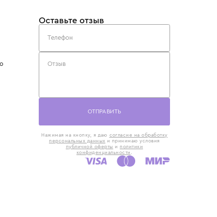
такты
Оставьте отзыв
5) 818-61-86
6) 168-16-61
AX)
 в Москве
ская наб., 13
евно с 10:00 до