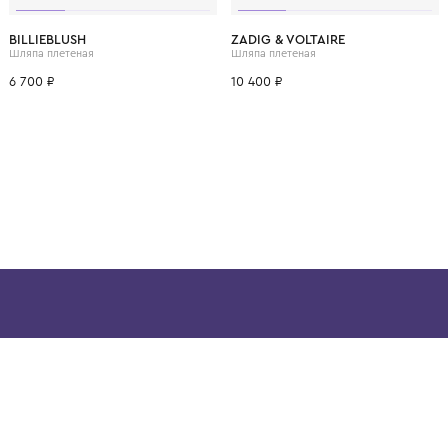
ВОЗМОЖНО, ВАМ ПОНРАВ
54
52
50
52
54
56
BILLIEBLUSH
ZADIG & VOLTAIRE
Шляпа плетеная
Шляпа плетеная
6 700 ₽
10 400 ₽
ой детской одежды в
в сегмента люкс: Givenchy,