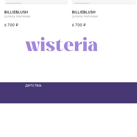
52
56
54
54
52
56
BILLIEBLUSH
BILLIEBLUSH
Шляпа плетеная
Шляпа плетеная
6 700 ₽
6 700 ₽
Бутик. Саввинская набережная, 13
Wisteria — мультибрендовый бутик премиальн
Хамовниках, представляющий более 60 брендо