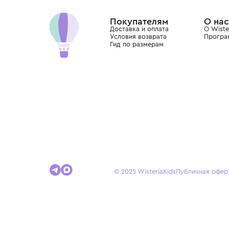
Dolce&Gabbana, Giorgio Armani, Elie Saab, Balm
вкус с первых дней жизни и навсегда станови
детства.
Покупателям
Доставка и оплата
Условия возврата
Гид по размерам