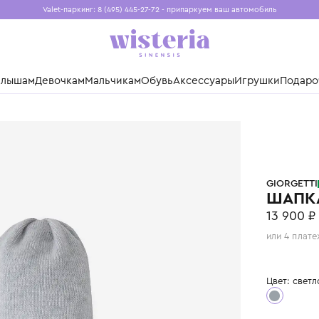
Valet-паркинг: 8 (495) 445-27-72 - припаркуем ваш авто
Бесплатная доставка при заказе от 15 000 ₽
Установите приложение, чтобы покупки были еще удо
нды
Малышам
Девочкам
Мальчикам
Обувь
Аксессуары
Игр