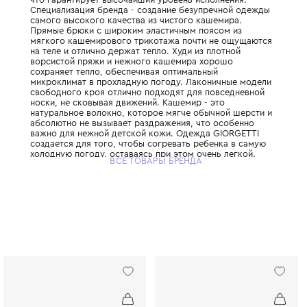
Итальянский бренд, который делает ставк
бесценную роскошь натуральных материал
производство всех изделий сосредоточены
что гарантирует высочайший уровень испо
Специализация бренда - создание безупр
самого высокого качества из чистого каш
Прямые брюки с широким эластичным поя
мягкого кашемирового трикотажа почти 
на теле и отлично держат тепло. Худи из п
ворсистой пряжи и нежного кашемира хо
сохраняет тепло, обеспечивая оптимальны
микроклимат в прохладную погоду. Лакон
свободного кроя отлично подходят для п
носки, не сковывая движений. Кашемир - 
натуральное волокно, которое мягче обы
абсолютно не вызывает раздражения, что
важно для нежной детской кожи. Одежда
создается для того, чтобы согревать реб
холодную погоду, оставаясь при этом очен
ВСЕ ТОВАРЫ БРЕНДА
Этот бренд - идеальный выбор для тех, кт
своего ребенка в «теплые объятия» роско