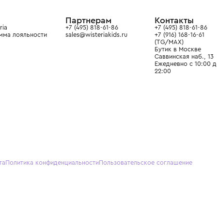
ain. Эстетика здесь воспитывает
тся частью прекрасного мира
О нас
Партнерам
Кон
О Wisteria
+7 (495) 818-61-86
+7 (49
Программа лояльности
sales@wisteriakids.ru
+7 (91
(TG/M
Бутик
Саввин
Ежедн
22:00