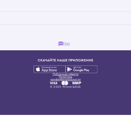
Бутик. Саввинская набережная, 13
ках, представляющий более 60 брендов сегмента люкс: Givenchy, Dolce&Gab
и навсегда становится частью прекрасного мира детс