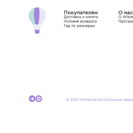
Dolce&Gabbana, Giorgio Armani, Elie Saab, Balm
вкус с первых дней жизни и навсегда станови
детства.
Покупателям
Доставка и оплата
Условия возврата
Гид по размерам