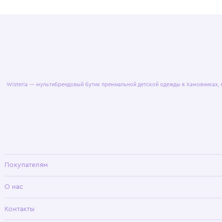
© 2025 WisteriaKids
Публична