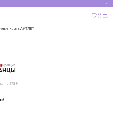
мобиль
бнее
ушки
Подарочные карты
АУТЛЕТ
BOATILUS
Франция
ШЛЕПАНЦЫ
2 300 ₽
или 4 платежа по 575 ₽
Цвет: розовый