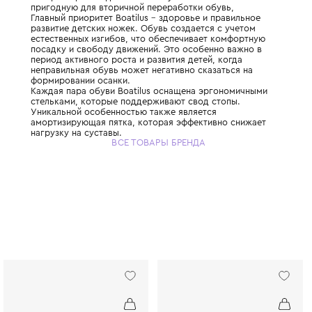
Boatilus – это итальянско-французский се
который производит экологичную и полно
пригодную для вторичной переработки об
Главный приоритет Boatilus – здоровье и 
развитие детских ножек. Обувь создается 
естественных изгибов, что обеспечивает 
посадку и свободу движений. Это особен
период активного роста и развития детей,
неправильная обувь может негативно сказ
формировании осанки.
Каждая пара обуви Boatilus оснащена эр
стельками, которые поддерживают свод с
Уникальной особенностью также является
амортизирующая пятка, которая эффектив
нагрузку на суставы.
ВСЕ ТОВАРЫ БРЕНДА