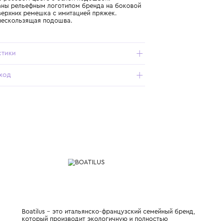
Подробнее о продукте
Арт. ROCKSY-36-OLD-PINK-WHITE_051_28-29
Пантолеты в розовом цвете с белой подошвой.
Декорированы рельефным логотипом бренда на боковой
части. Два верхних ремешка с имитацией пряжек.
Рельефная нескользящая подошва.
Характеристики
Состав и уход