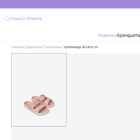
Поиск
О Wisteria
Новинки
Бре
Главная
/
Девочкам
/
Шлепанцы
/
Шлепанцы BOATILUS