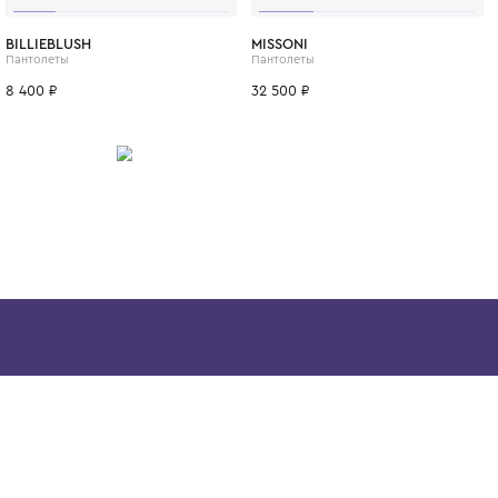
ИТСЯ
29
31
32
33
30
35
34
31
32
33
29
31
32
BILLIEBLUSH
MISSONI
Пантолеты
Пантолеты
8 400 ₽
32 500 ₽
Скачайте наше
приложение