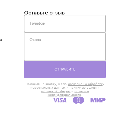
такты
Оставьте отзыв
5) 818-61-86
6) 168-16-61
AX)
 в Москве
ская наб., 13
евно с 10:00 до