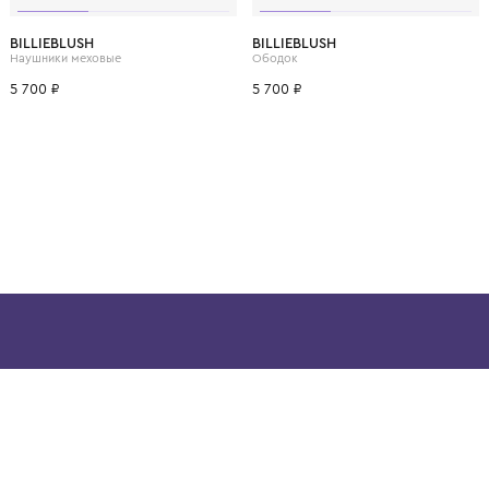
ВОЗМОЖНО, ВАМ ПОНРАВ
10 лет
12 лет
BILLIEBLUSH
BILLIEBLUSH
Наушники меховые
Ободок
5 700 ₽
5 700 ₽
ой детской одежды в
в сегмента люкс: Givenchy,