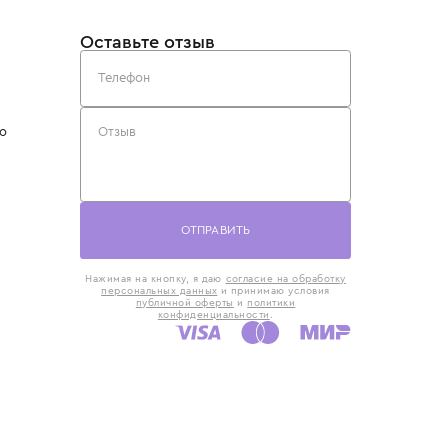
такты
Оставьте отзыв
5) 818-61-86
6) 168-16-61
AX)
 в Москве
ская наб., 13
евно с 10:00 до