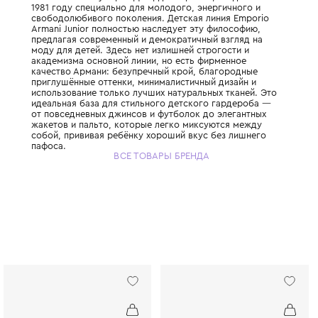
Это «младшая» и более динамичная линия
итальянского кутюрье Джорджо Армани, с
1981 году специально для молодого, энерг
свободолюбивого поколения. Детская лин
Armani Junior полностью наследует эту фи
предлагая современный и демократичный 
моду для детей. Здесь нет излишней строг
академизма основной линии, но есть фирм
качество Армани: безупречный крой, бла
приглушённые оттенки, минималистичный д
использование только лучших натуральных
идеальная база для стильного детского г
от повседневных джинсов и футболок до э
жакетов и пальто, которые легко миксуют
собой, прививая ребёнку хороший вкус бе
пафоса.
ВСЕ ТОВАРЫ БРЕНДА