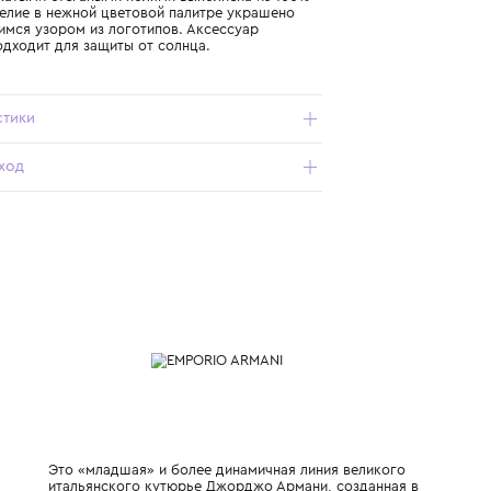
Подробнее о продукте
Арт. EG000579-AF21195-F3008_801_10Y
Шляпа с покатыми стёгаными полями выполнена из 100%
хлопка. Изделие в нежной цветовой палитре украшено
повторяющимся узором из логотипов. Аксессуар
идеально подходит для защиты от солнца.
Характеристики
Состав и уход