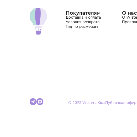
Dolce&Gabbana, Giorgio Armani, Elie Saab, Balm
вкус с первых дней жизни и навсегда станови
детства.
Покупателям
Доставка и оплата
Условия возврата
Гид по размерам