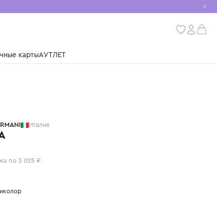
мобиль
бнее
ушки
Подарочные карты
АУТЛЕТ
EMPORIO ARMANI
Италия
ШЛЯПА
12 100 ₽
или 4 платежа по 3 025 ₽
Цвет: мультиколор