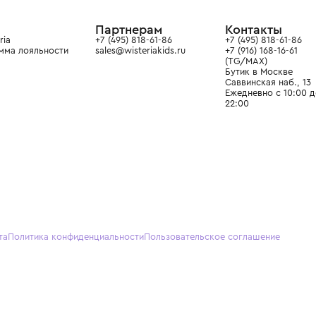
ain. Эстетика здесь воспитывает
тся частью прекрасного мира
О нас
Партнерам
Кон
О Wisteria
+7 (495) 818-61-86
+7 (49
Программа лояльности
sales@wisteriakids.ru
+7 (91
(TG/M
Бутик
Саввин
Ежедн
22:00