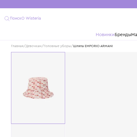
Поиск
О Wisteria
Новинки
Бре
Главная
/
Девочкам
/
Головные уборы
/
Шляпа EMPORIO ARMANI