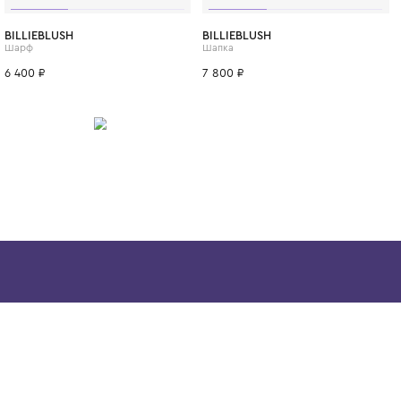
ИТСЯ
One Size
BILLIEBLUSH
BILLIEBLUSH
Шарф
Шапка
6 400 ₽
7 800 ₽
Скачайте наше
приложение