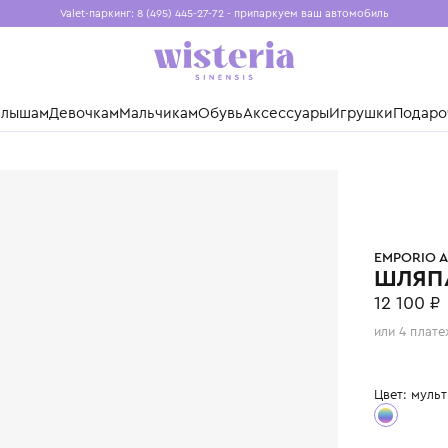
Valet-паркинг: 8 (495) 445-27-72 - припаркуем ваш авто
Бесплатная доставка при заказе от 15 000 ₽
Установите приложение, чтобы покупки были еще удо
нды
Малышам
Девочкам
Мальчикам
Обувь
Аксессуары
Игр