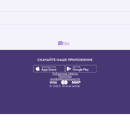
Бутик. Саввинская набережная, 13
ках, представляющий более 60 брендов сегмента люкс: Givenchy, Dolce&Gab
и навсегда становится частью прекрасного мира детс