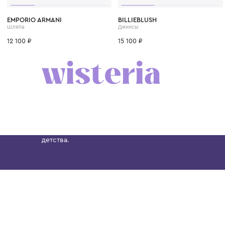
10 лет
11 лет
4 года
6 лет
8 лет
EMPORIO ARMANI
BILLIEBLUSH
Шляпа
Джинсы
12 100 ₽
15 100 ₽
Бутик. Саввинская набережная, 13
Wisteria — мультибрендовый бутик премиальн
Хамовниках, представляющий более 60 брендо