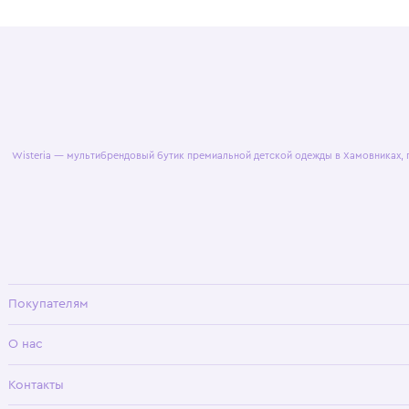
© 2025 WisteriaKids
Публична